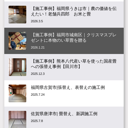
【施工事例】福岡県うきは市｜農の価値を伝
えたい！老舗兵四郎 お米と畳
2026.3.5
【施工事例】福岡市城南区｜クリスマスプレ
ゼントに本物のい草畳を贈る
2026.1.21
【施工事例】熊本八代産い草を使った国産畳
への張替え事例【田川市】
2025.12.3
福岡県古賀市|張替え、表替えの施工例
2025.7.24
佐賀県唐津市| 畳替え、新調施工例
2025.7.8