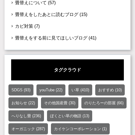
畳替えについて
(57)
畳替えをしたあとに読むブログ
(15)
カビ対策
(7)
畳替えをする前に見てほしいブログ
(41)
タグクラウド
SDGS
(93)
youTube
(22)
い草
(410)
おすすめ
(10)
お知らせ
(22)
その他国産畳
(30)
のりたろーの部屋
(66)
へりなし畳
(236)
ぼくとい草の物語
(13)
オーガニック
(287)
カイケンコーポレーション
(1)