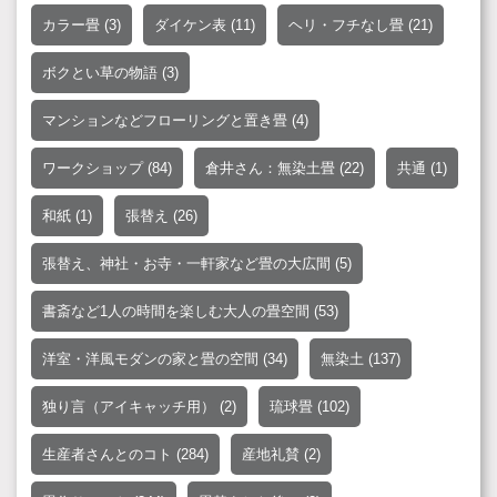
カラー畳
(3)
ダイケン表
(11)
ヘリ・フチなし畳
(21)
ボクとい草の物語
(3)
マンションなどフローリングと置き畳
(4)
ワークショップ
(84)
倉井さん：無染土畳
(22)
共通
(1)
和紙
(1)
張替え
(26)
張替え、神社・お寺・一軒家など畳の大広間
(5)
書斎など1人の時間を楽しむ大人の畳空間
(53)
洋室・洋風モダンの家と畳の空間
(34)
無染土
(137)
独り言（アイキャッチ用）
(2)
琉球畳
(102)
生産者さんとのコト
(284)
産地礼賛
(2)