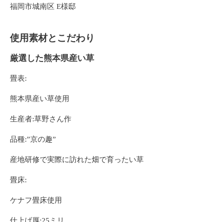
福岡市城南区 E様邸
使用素材とこだわり
厳選した熊本県産い草
畳表:
熊本県産い草使用
生産者:草野さん作
品種:”京の趣”
産地研修で実際に訪れた畑で育ったい草
畳床:
ケナフ畳床使用
仕上げ厚:25ミリ