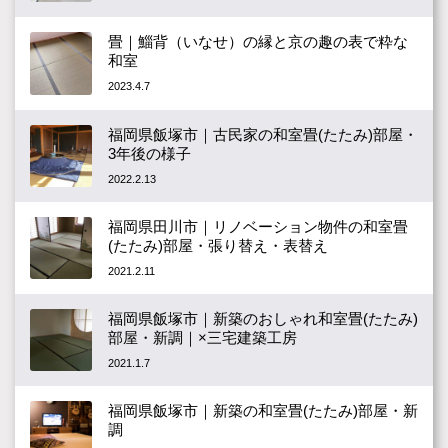
畳｜鯔背（いなせ）の縁と京の趣の表で粋な
和室
2023.4.7
福岡県飯塚市｜古民家の和室畳(たたみ)部屋・
3年後の様子
2022.2.13
福岡県田川市｜リノベーション物件の和室畳
(たたみ)部屋・張り替え・表替え
2021.2.11
福岡県飯塚市｜新築のおしゃれ和室畳(たたみ)
部屋・新調｜×三宅建築工房
2021.1.7
福岡県飯塚市｜新築の和室畳(たたみ)部屋・新
調