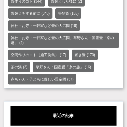
畳作りのコト
(344)
畳替えした後に
(2)
畳替えをする前に
(348)
畳雑貨
(185)
神社・お寺・一軒家など畳の大広間
(18)
神社・お寺・一軒家など畳の大広間、草野さん：国産畳「京の
趣」
(4)
空間作りのコト（施工例集）
(17)
置き畳
(170)
茶の湯
(2)
草野さん：国産畳「京の趣」
(16)
赤ちゃん・子どもに優しい畳空間
(37)
最近の記事