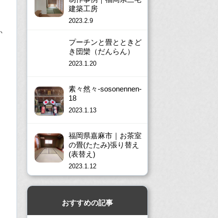
建築工房
2023.2.9
か
プーチンと畳とときど
き団欒（だんらん）
2023.1.20
素々然々-sosonennen-
18
2023.1.13
福岡県嘉麻市｜お茶室
の畳(たたみ)張り替え
(表替え)
2023.1.12
おすすめの記事