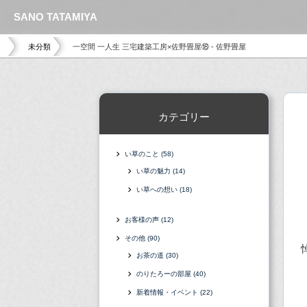
SANO TATAMIYA
未分類
一空間 一人生 三宅建築工房×佐野畳屋⑱ - 佐野畳屋
カテゴリー
い草のこと
(58)
い草の魅力
(14)
い草への想い
(18)
お客様の声
(12)
その他
(90)
お茶の道
(30)
のりたろーの部屋
(40)
新着情報・イベント
(22)