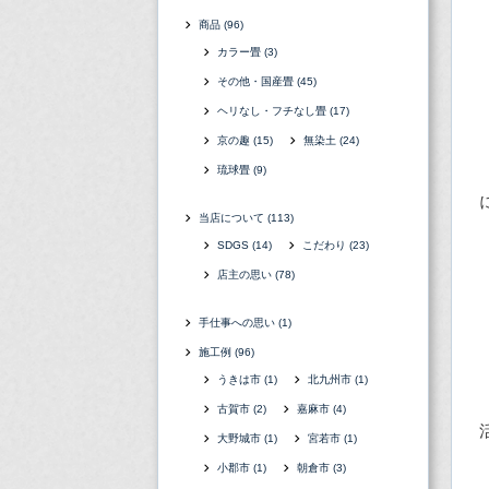
商品
(96)
カラー畳
(3)
その他・国産畳
(45)
ヘリなし・フチなし畳
(17)
京の趣
(15)
無染土
(24)
琉球畳
(9)
当店について
(113)
SDGS
(14)
こだわり
(23)
店主の思い
(78)
手仕事への思い
(1)
施工例
(96)
うきは市
(1)
北九州市
(1)
古賀市
(2)
嘉麻市
(4)
大野城市
(1)
宮若市
(1)
小郡市
(1)
朝倉市
(3)