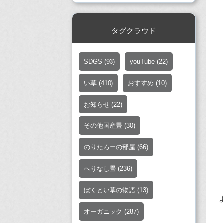
タグクラウド
SDGS
(93)
youTube
(22)
い草
(410)
おすすめ
(10)
お知らせ
(22)
その他国産畳
(30)
のりたろーの部屋
(66)
へりなし畳
(236)
ぼくとい草の物語
(13)
オーガニック
(287)