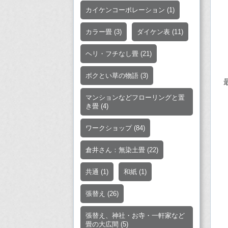
カイケンコーポレーション
(1)
カラー畳
(3)
ダイケン表
(11)
ヘリ・フチなし畳
(21)
ボクとい草の物語
(3)
マンションなどフローリングと置
き畳
(4)
ワークショップ
(84)
倉井さん：無染土畳
(22)
共通
(1)
和紙
(1)
張替え
(26)
張替え、神社・お寺・一軒家など
畳の大広間
(5)