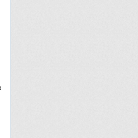
・
供
。