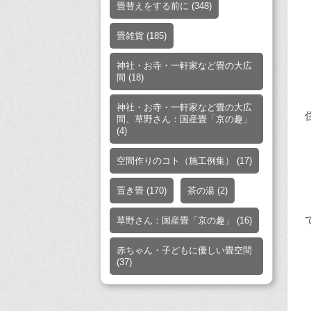
畳替えをする前に
(348)
畳雑貨
(185)
神社・お寺・一軒家など畳の大広
間
(18)
神社・お寺・一軒家など畳の大広
間、草野さん：国産畳「京の趣」
(4)
空間作りのコト（施工例集）
(17)
置き畳
(170)
茶の湯
(2)
草野さん：国産畳「京の趣」
(16)
赤ちゃん・子どもに優しい畳空間
(37)