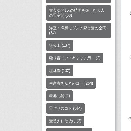
書斎など1人の時間を楽しむ大人
の畳空間
(53)
洋室・洋風モダンの家と畳の空間
(34)
無染土
(137)
独り言（アイキャッチ用）
(2)
琉球畳
(102)
生産者さんとのコト
(284)
産地礼賛
(2)
畳作りのコト
(344)
畳替えした後に
(2)