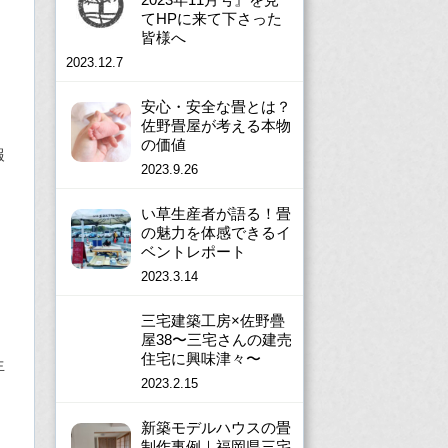
てHPに来て下さった
皆様へ
2023.12.7
安心・安全な畳とは？
佐野畳屋が考える本物
の価値
報
2023.9.26
い草生産者が語る！畳
の魅力を体感できるイ
ベントレポート
2023.3.14
三宅建築工房×佐野疊
屋38〜三宅さんの建売
住宅に興味津々〜
生
2023.2.15
新築モデルハウスの畳
制作事例｜福岡県三宅