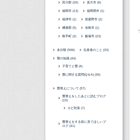
田川郡
(26)
直方市
(6)
福岡市
(13)
福岡県外
(1)
福津市
(1)
筑紫野市
(2)
糟屋郡
(5)
糸島市
(1)
鞍手町
(2)
飯塚市
(23)
未分類
(599)
生産者のこと
(33)
畳の知識
(44)
子育てと畳
(4)
畳に関する質問(Q＆A)
(36)
畳替えについて
(57)
畳替えをしたあとに読むブログ
(15)
カビ対策
(7)
畳替えをする前に見てほしいブ
ログ
(41)