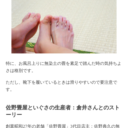
特に、
お風呂上りに無染土の畳を素足で踏んだ時の気持ちよ
さは格別
です。
ただし、靴下を履いているときは滑りやすいので要注意で
す。
佐野畳屋といぐさの生産者：倉井さんとのスト
ーリー
創業昭和27年の老舗
「佐野畳屋」3代目店主：佐野典久の無