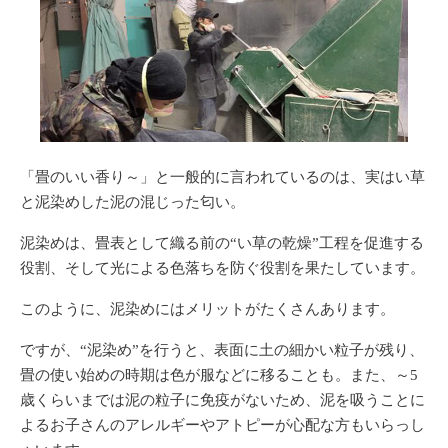
「畳のいい香り～」
と一般的に言われているのは、実はい草
と泥染めした泥の混じった匂い。
泥染めは、畳表として織る前の“い草の乾燥”工程を促進する
役割、そして光による色落ちを防ぐ役割を果たしています。
このように、泥染めにはメリットがたくさんあります。
ですが、“泥染め”を行うと、表面に土の細かい粒子が残り、
畳の使い始めの時期は
色が服などに移る
ことも。また、～5
歳くらいまでは泥の粒子に免疫がないため、泥を吸うことに
よるお子さんの
アレルギーやアトピー
が心配な方もいらっし