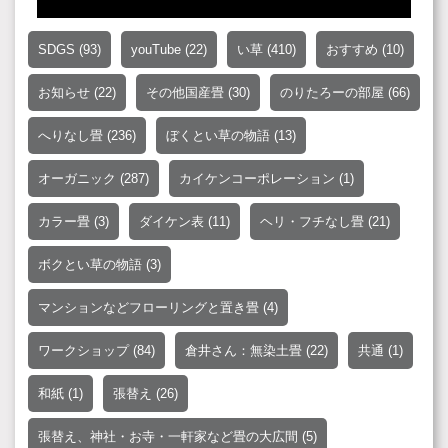
SDGS
(93)
youTube
(22)
い草
(410)
おすすめ
(10)
お知らせ
(22)
その他国産畳
(30)
のりたろーの部屋
(66)
へりなし畳
(236)
ぼくとい草の物語
(13)
オーガニック
(287)
カイケンコーポレーション
(1)
カラー畳
(3)
ダイケン表
(11)
ヘリ・フチなし畳
(21)
ボクとい草の物語
(3)
マンションなどフローリングと置き畳
(4)
ワークショップ
(84)
倉井さん：無染土畳
(22)
共通
(1)
和紙
(1)
張替え
(26)
張替え、神社・お寺・一軒家など畳の大広間
(5)