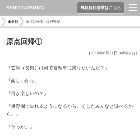
SANO TATAMIYA
無料資料請求はこちら
未分類
原点回帰① - 佐野畳屋
原点回帰①
[2016年6月21日 04時04分]
『玄篤（長男）は何で自転車に乗りたいんだ？』
『楽しいから』
『何が楽しいの？』
『保育園で乗れるようになるから。そしたみんなと遊べるか
ら。』
『そっか。』