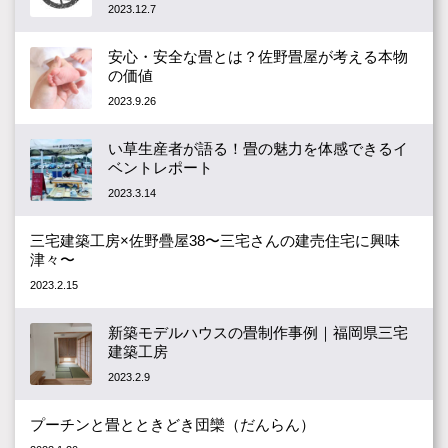
2023.12.7
安心・安全な畳とは？佐野畳屋が考える本物
の価値
2023.9.26
い草生産者が語る！畳の魅力を体感できるイ
ベントレポート
2023.3.14
三宅建築工房×佐野疊屋38〜三宅さんの建売住宅に興味
津々〜
2023.2.15
新築モデルハウスの畳制作事例｜福岡県三宅
建築工房
2023.2.9
プーチンと畳とときどき団欒（だんらん）