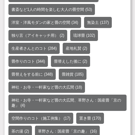
書斎など1人の時間を楽しむ大人の畳空間
(53)
洋室・洋風モダンの家と畳の空間
(34)
無染土
(137)
独り言（アイキャッチ用）
(2)
琉球畳
(102)
生産者さんとのコト
(284)
産地礼賛
(2)
畳作りのコト
(344)
畳替えした後に
(2)
畳替えをする前に
(348)
畳雑貨
(185)
神社・お寺・一軒家など畳の大広間
(18)
神社・お寺・一軒家など畳の大広間、草野さん：国産畳「京の
趣」
(4)
空間作りのコト（施工例集）
(17)
置き畳
(170)
茶の湯
(2)
草野さん：国産畳「京の趣」
(16)