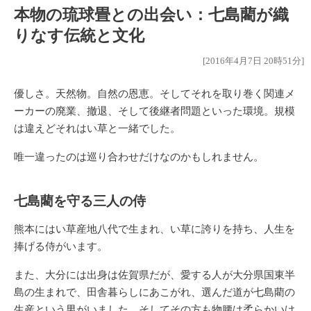
本物の琉球畳との出会い：七島藺が織
りなす伝統と文化
[2016年4月7日 20時51分]
優しさ。天然物。自然の恩恵。そしてそれを取り巻く関連メ
ーカーの廃業、撤退、そして後継者問題といった環境。規模
は違えどそれはい草と一緒でした。
唯一違ったのは巡り合わせだけなのかもしれません。
七島藺を守る三人の侍
熊本にはい草産地八代で生まれ、い草に誇りを持ち、人生を
捧げる侍がいます。
また、大分には出身は佐賀県だが、愛する人が大分県国東半
島の生まれで、田舎暮らしにあこがれ、選んだ道が七島藺の
生産という男がいました。そしてその方も物腰は柔らかいけ