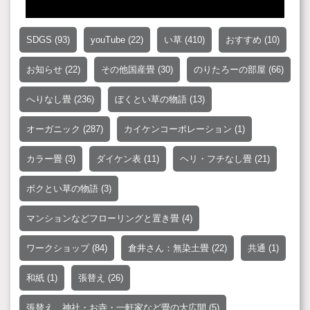
SDGS
(93)
youTube
(22)
い草
(410)
おすすめ
(10)
お知らせ
(22)
その他国産畳
(30)
のりたろーの部屋
(66)
へりなし畳
(236)
ぼくとい草の物語
(13)
オーガニック
(287)
カイケンコーポレーション
(1)
カラー畳
(3)
ダイケン表
(11)
ヘリ・フチなし畳
(21)
ボクとい草の物語
(3)
マンションなどフローリングと置き畳
(4)
ワークショップ
(84)
倉井さん：無染土畳
(22)
共通
(1)
和紙
(1)
張替え
(26)
張替え、神社・お寺・一軒家など畳の大広間
(5)