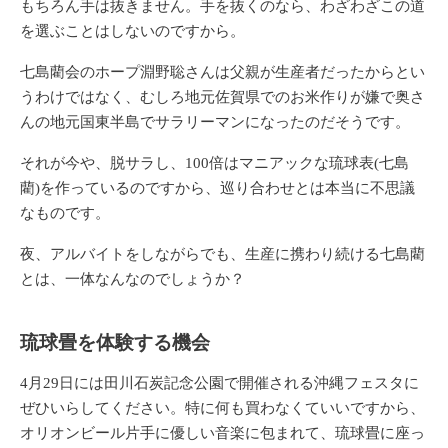
もちろん手は抜きません。手を抜くのなら、わざわざこの道
を選ぶことはしないのですから。
七島藺会のホープ淵野聡さんは父親が生産者だったからとい
うわけではなく、むしろ地元佐賀県でのお米作りが嫌で奥さ
んの地元国東半島でサラリーマンになったのだそうです。
それが今や、脱サラし、100倍はマニアックな琉球表(七島
藺)を作っているのですから、巡り合わせとは本当に不思議
なものです。
夜、アルバイトをしながらでも、生産に携わり続ける七島藺
とは、一体なんなのでしょうか？
琉球畳を体験する機会
4月29日には田川石炭記念公園で開催される沖縄フェスタに
ぜひいらしてください。特に何も買わなくていいですから、
オリオンビール片手に優しい音楽に包まれて、琉球畳に座っ