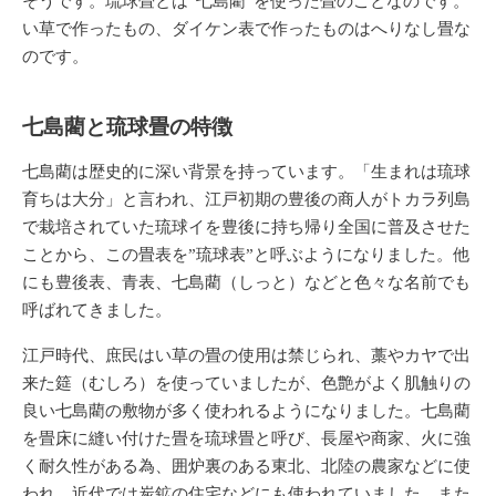
そうです。琉球畳とは”七島藺”を使った畳のことなのです。
い草で作ったもの、ダイケン表で作ったものはへりなし畳な
のです。
七島藺と琉球畳の特徴
七島藺は歴史的に深い背景を持っています。「生まれは琉球
育ちは大分」と言われ、江戸初期の豊後の商人がトカラ列島
で栽培されていた琉球イを豊後に持ち帰り全国に普及させた
ことから、この畳表を”琉球表”と呼ぶようになりました。他
にも豊後表、青表、七島藺（しっと）などと色々な名前でも
呼ばれてきました。
江戸時代、庶民はい草の畳の使用は禁じられ、藁やカヤで出
来た筵（むしろ）を使っていましたが、色艶がよく肌触りの
良い七島藺の敷物が多く使われるようになりました。七島藺
を畳床に縫い付けた畳を琉球畳と呼び、長屋や商家、火に強
く耐久性がある為、囲炉裏のある東北、北陸の農家などに使
われ、近代では炭鉱の住宅などにも使われていました。また