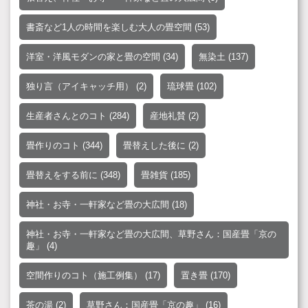
書斎など1人の時間を楽しむ大人の畳空間
(53)
洋室・洋風モダンの家と畳の空間
(34)
無染土
(137)
独り言（アイキャッチ用）
(2)
琉球畳
(102)
生産者さんとのコト
(284)
産地礼賛
(2)
畳作りのコト
(344)
畳替えした後に
(2)
畳替えをする前に
(348)
畳雑貨
(185)
神社・お寺・一軒家など畳の大広間
(18)
神社・お寺・一軒家など畳の大広間、草野さん：国産畳「京の
趣」
(4)
空間作りのコト（施工例集）
(17)
置き畳
(170)
茶の湯
(2)
草野さん：国産畳「京の趣」
(16)