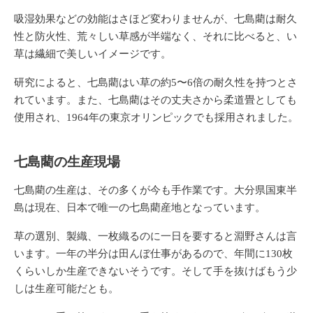
吸湿効果などの効能はさほど変わりませんが、七島藺は耐久
性と防火性、荒々しい草感が半端なく、それに比べると、い
草は繊細で美しいイメージです。
研究によると、七島藺はい草の約5〜6倍の耐久性を持つとさ
れています。また、七島藺はその丈夫さから柔道畳としても
使用され、1964年の東京オリンピックでも採用されました。
七島藺の生産現場
七島藺の生産は、その多くが今も手作業です。大分県国東半
島は現在、日本で唯一の七島藺産地となっています。
草の選別、製織、一枚織るのに一日を要すると淵野さんは言
います。一年の半分は田んぼ仕事があるので、年間に130枚
くらいしか生産できないそうです。そして手を抜けばもう少
しは生産可能だとも。