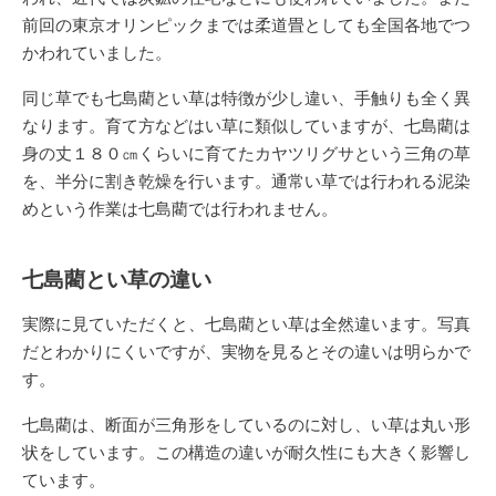
前回の東京オリンピックまでは柔道畳としても全国各地でつ
かわれていました。
同じ草でも七島藺とい草は特徴が少し違い、手触りも全く異
なります。育て方などはい草に類似していますが、七島藺は
身の丈１８０㎝くらいに育てたカヤツリグサという三角の草
を、半分に割き乾燥を行います。通常い草では行われる泥染
めという作業は七島藺では行われません。
七島藺とい草の違い
実際に見ていただくと、七島藺とい草は全然違います。写真
だとわかりにくいですが、実物を見るとその違いは明らかで
す。
七島藺は、断面が三角形をしているのに対し、い草は丸い形
状をしています。この構造の違いが耐久性にも大きく影響し
ています。