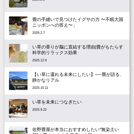
畳の手縫いで見つけたイグサの力 〜不眠大国
ニッポンへの答え〜」
2026.2.7
い草の香りが脳に直結する理由|畳がもたらす
科学的リラックス効果
2025.12.9
【い草に還れる未来にしたい】──畳が語る、
静かなリアル
2025.10.11
い草を未来につなぎたい
2025.9.22
佐野畳屋が本当におすすめしたい“無染土い