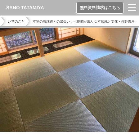
SANO TATAMIYA
無料資料請求はこちら
い草のこと
本物の琉球畳との出会い：七島藺が織りなす伝統と文化 - 佐野畳屋