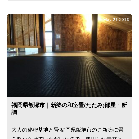
May
21
2016
福岡県飯塚市｜新築の和室畳(たたみ)部屋・新
調
大人の秘密基地と畳 福岡県飯塚市のご新築に畳