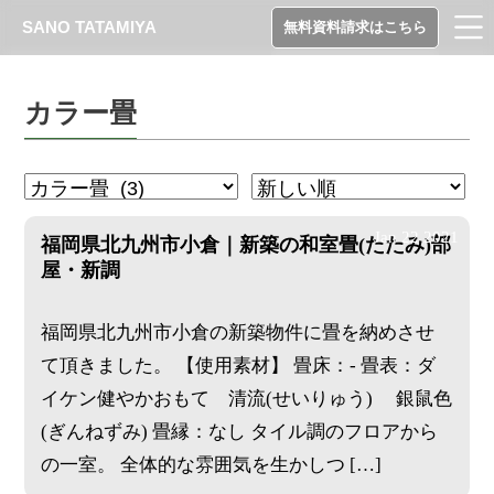
SANO TATAMIYA
無料資料請求はこちら
カラー畳
Jan
22
2021
福岡県北九州市小倉｜新築の和室畳(たたみ)部
屋・新調
福岡県北九州市小倉の新築物件に畳を納めさせ
て頂きました。 【使用素材】 畳床：- 畳表：ダ
イケン健やかおもて 清流(せいりゅう) 銀鼠色
(ぎんねずみ) 畳縁：なし タイル調のフロアから
の一室。 全体的な雰囲気を生かしつ […]