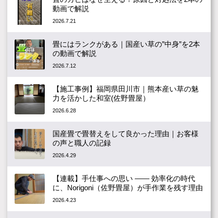
動画で解説
2026.7.21
畳にはランクがある｜国産い草の”中身”を2本
の動画で解説
2026.7.12
【施工事例】福岡県田川市｜熊本産い草の魅
力を活かした和室(佐野畳屋）
2026.6.28
国産畳で畳替えをして良かった理由｜お客様
の声と職人の記録
2026.4.29
【連載】手仕事への思い ―― 効率化の時代
に、Norigoni（佐野畳屋）が手作業を残す理由
2026.4.23