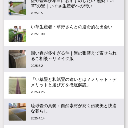
佐野畳屋が本当におすすめしたい“無染土い
草”の畳｜いぐさ生産者への想い
2025.8.5
い草生産者・草野さんとの運命的な出会い
2025.5.30
固い畳が多すぎる件｜畳の張替えで寄せられ
るご相談～リメイク版
2025.5.2
「い草畳と和紙畳の違いとは？メリット・デ
メリットと選び方を徹底解説」
2025.4.25
琉球畳の真髄：自然素材が紡ぐ伝統美と快適
な暮らし
2025.4.14