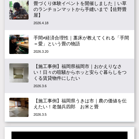
畳づくり体験イベントを開催しました｜い草
のランチョンマットから手縫いまで【佐野畳
屋】
2026.4.18
手間≠経済合理性｜藁床が教えてくれる「手間
＝愛」という畳の物語
2026.3.20
【施工事例】福岡県福岡市｜おかえりなさ
い！日々の喧騒からホッと安らぐ暮らしをつ
くる賃貸物件にしたい
2026.3.6
【施工事例】福岡県うきは市｜農の価値を伝
えたい！老舗兵四郎 お米と畳
2026.3.5