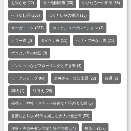
お知らせ
(22)
その他国産畳
(30)
のりたろーの部屋
(66)
へりなし畳
(236)
ぼくとい草の物語
(13)
オーガニック
(287)
カイケンコーポレーション
(1)
カラー畳
(3)
ダイケン表
(11)
ヘリ・フチなし畳
(21)
ボクとい草の物語
(3)
マンションなどフローリングと置き畳
(4)
ワークショップ
(84)
倉井さん：無染土畳
(22)
共通
(1)
和紙
(1)
張替え
(26)
張替え、神社・お寺・一軒家など畳の大広間
(5)
書斎など1人の時間を楽しむ大人の畳空間
(53)
洋室・洋風モダンの家と畳の空間
(34)
無染土
(137)