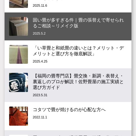
2025.11.6
固い畳が多すぎる件｜畳の張替えで寄せられ
るご相談～リメイク版
2025.5.2
「い草畳と和紙畳の違いとは？メリット・デ
メリットと選び方を徹底解説」
2025.4.25
【福岡の畳専門店】畳交換・新調・表替え・
裏返しのプロが解説！佐野畳屋の施工実績と
選び方ガイド
2023.5.31
コタツで畳が焼けるのが心配な方へ
2022.11.1