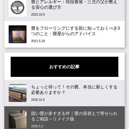
畳とアレルギー：現役畳屋・三児の父が教え
る安心の選び方
2022.10.5
畳をフローリングにする前に知っておくべき3
つのこと：畳屋からのアドバイス
2021.5.16
おすすめの記事
ちょっと待って！その畳、本当に新しくする
必要ありますか？
2025.11.6
固い畳が多すぎる件｜畳の張替えで寄せられ
るご相談～リメイク版
2025.5.2