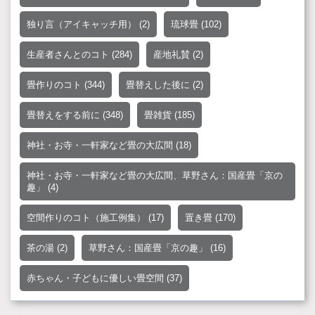
独り言（アイキャッチ用）
(2)
琉球畳
(102)
生産者さんとのコト
(284)
産地礼賛
(2)
畳作りのコト
(344)
畳替えした後に
(2)
畳替えをする前に
(348)
畳雑貨
(185)
神社・お寺・一軒家など畳の大広間
(18)
神社・お寺・一軒家など畳の大広間、草野さん：国産畳「京の
趣」
(4)
空間作りのコト（施工例集）
(17)
置き畳
(170)
茶の湯
(2)
草野さん：国産畳「京の趣」
(16)
赤ちゃん・子どもに優しい畳空間
(37)