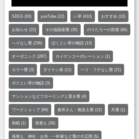
SDGS
(93)
youTube
(22)
い草
(410)
おすすめ
(10)
お知らせ
(22)
その他国産畳
(30)
のりたろーの部屋
(66)
へりなし畳
(236)
ぼくとい草の物語
(13)
オーガニック
(287)
カイケンコーポレーション
(1)
カラー畳
(3)
ダイケン表
(11)
ヘリ・フチなし畳
(21)
ボクとい草の物語
(3)
マンションなどフローリングと置き畳
(4)
ワークショップ
(84)
倉井さん：無染土畳
(22)
共通
(1)
和紙
(1)
張替え
(26)
張替え、神社・お寺・一軒家など畳の大広間
(5)