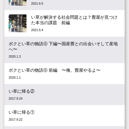
2021.6.5
い草が解決する社会問題とは？畳屋が見つけ
た本当の課題 前編
2021.6.4
ボクとい草の物語⓪ 下編〜国産畳との出会いそして産地
へ〜
2020.1.3
ボクとい草の物語⓪ 前編 〜俺、畳屋やるよ〜
2020.1.1
い草に帰る②
2017.9.24
い草に帰る①
2017.9.22