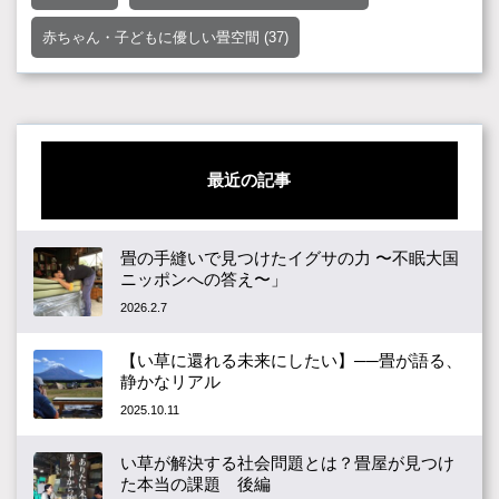
赤ちゃん・子どもに優しい畳空間
(37)
最近の記事
畳の手縫いで見つけたイグサの力 〜不眠大国
ニッポンへの答え〜」
2026.2.7
【い草に還れる未来にしたい】──畳が語る、
静かなリアル
2025.10.11
い草が解決する社会問題とは？畳屋が見つけ
た本当の課題 後編