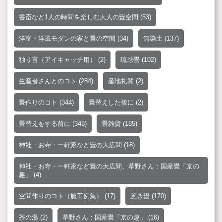
書斎など1人の時間を楽しむ大人の畳空間
(53)
洋室・洋風モダンの家と畳の空間
(34)
無染土
(137)
独り言（アイキャッチ用）
(2)
琉球畳
(102)
生産者さんとのコト
(284)
産地礼賛
(2)
畳作りのコト
(344)
畳替えした後に
(2)
畳替えをする前に
(348)
畳雑貨
(185)
神社・お寺・一軒家など畳の大広間
(18)
神社・お寺・一軒家など畳の大広間、草野さん：国産畳「京の
趣」
(4)
空間作りのコト（施工例集）
(17)
置き畳
(170)
茶の湯
(2)
草野さん：国産畳「京の趣」
(16)