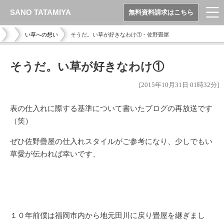
SANO TATAMIYA
無料資料請求はこちら
い草への想い
そうだ。い草が好きなわけ① - 佐野畳屋
そうだ。い草が好きなわけ①
[2015年10月31日 01時32分]
表の仕入れに際する基準について書いたブログの再放送です
（笑）
ぜひ佐野疊屋の仕入れスタイルがご参考になり、少しでもい
草愛が伝われば幸いです、
１０年前僕は福岡市内から地元田川に戻り畳屋を継ぎまし