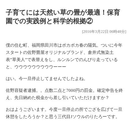
子育てには天然い草の畳が最適！保育
園での実践例と科学的根拠②
[2016年3月22日 06時48分]
僕の住む町、福岡県田川市はポカポカ春の陽気。ついに今年
スタートの佐野畳屋オリジナルブランド、倉井式無染土
表”草美人”で表替えをし、ルンルンでのんびり走っている
と、ウウウウウウウウウーーー
はい。今一旦停止してませんでしたよね。
佐野容疑者逮捕。。点数二点と7000円の罰金。確定申告を終
え、先日納めた税金から差し引いていただけますか？
おはようございます。今度一旦停止の所でござを広げて一旦
休憩をしたろうか？と思う三代目Jソウルのりたろーです。