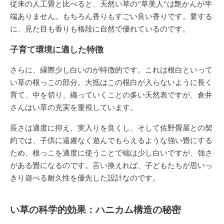
従来の人工畳と比べると、天然い草の”草美人”は艶かんが半
端ありません。もちろん香りもすごい良い香りです。要する
に、見た目も香りも格段に自然で優れているのです。
子育て環境に適した特徴
さらに、縁際少し白いのが特徴的です。これは根白といって
い草の根っこの部分。大抵はこの根白が入らないように長く
育て、中を切り、織っていくことの多い天然表ですが、倉井
さんはい草の充実を重視しています。
長さは適度に抑え、実入りを良くし、そして佐野畳屋との契
約では、子供に遠慮なく遊んでもらえるような強い畳にする
ため、根っこを適度に使うことで端は少し白いですが、強さ
がある畳になるのです。言い換えれば、子どもたちが思いっ
きり遊べる耐久性を優先した設計なのです。
い草の科学的効果：ハニカム構造の秘密