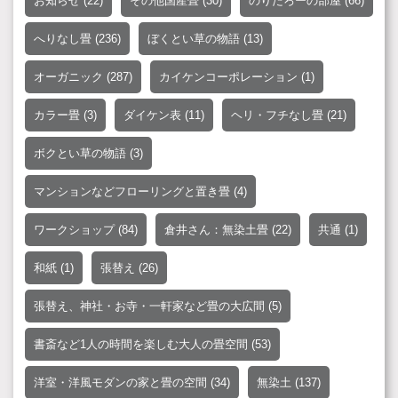
お知らせ
(22)
その他国産畳
(30)
のりたろーの部屋
(66)
へりなし畳
(236)
ぼくとい草の物語
(13)
オーガニック
(287)
カイケンコーポレーション
(1)
カラー畳
(3)
ダイケン表
(11)
ヘリ・フチなし畳
(21)
ボクとい草の物語
(3)
マンションなどフローリングと置き畳
(4)
ワークショップ
(84)
倉井さん：無染土畳
(22)
共通
(1)
和紙
(1)
張替え
(26)
張替え、神社・お寺・一軒家など畳の大広間
(5)
書斎など1人の時間を楽しむ大人の畳空間
(53)
洋室・洋風モダンの家と畳の空間
(34)
無染土
(137)