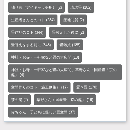
独り言（アイキャッチ用）
(2)
琉球畳
(102)
生産者さんとのコト
(284)
産地礼賛
(2)
畳作りのコト
(344)
畳替えした後に
(2)
畳替えをする前に
(348)
畳雑貨
(185)
神社・お寺・一軒家など畳の大広間
(18)
神社・お寺・一軒家など畳の大広間、草野さん：国産畳「京の
趣」
(4)
空間作りのコト（施工例集）
(17)
置き畳
(170)
茶の湯
(2)
草野さん：国産畳「京の趣」
(16)
赤ちゃん・子どもに優しい畳空間
(37)