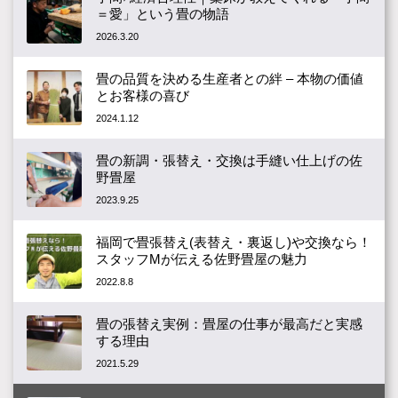
＝愛」という畳の物語
2026.3.20
畳の品質を決める生産者との絆 – 本物の価値
とお客様の喜び
2024.1.12
畳の新調・張替え・交換は手縫い仕上げの佐
野畳屋
2023.9.25
福岡で畳張替え(表替え・裏返し)や交換なら！
スタッフMが伝える佐野畳屋の魅力
2022.8.8
畳の張替え実例：畳屋の仕事が最高だと実感
する理由
2021.5.29