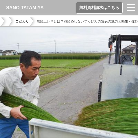
SANO TATAMIYA
無料資料請求はこちら
こだわり
無染土い草とは？泥染めしないすっぴんの畳表の魅力と効果 - 佐