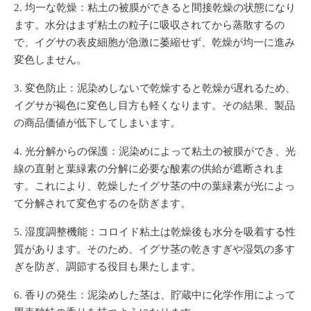
均一な乾燥
：粘土の被膜ができると間接乾燥の状態になり
ます。水分はまず粘土の粒子に吸収されてから蒸散するの
で、イグサの表皮細胞が急激に萎縮せず、乾燥が均一に進み
変色しません。
変色防止
：泥染めしないで乾燥すると乾燥が遅れるため、
イグサが褐色に変色し目方も軽くなります。その結果、製品
の商品価値が低下してしまいます。
光分解からの保護
：泥染めによって粘土の被膜ができ、光
線の直射と葉緑素の分解に必要な酸素の供給が遮断されま
す。これにより、乾燥したイグサ茎の中の葉緑素が光によっ
て分解されて変色するのを防ぎます。
湿度調整機能
：コロイド粘土は乾燥後も水分を吸着する性
質があります。そのため、イグサ茎の乾きすぎや湿気の多す
ぎを防ぎ、調節する役目も果たします。
香りの発生
：泥染めした茎は、貯蔵中に化学作用によって