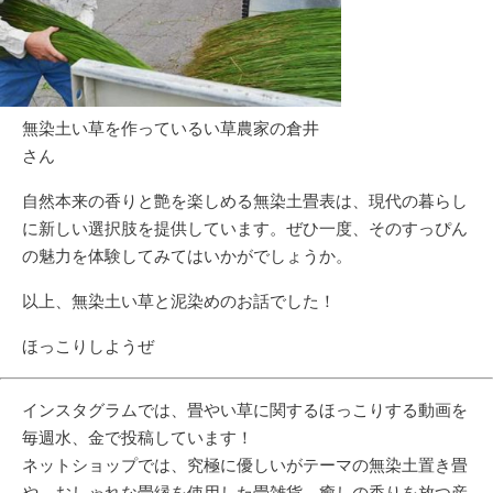
無染土い草を作っているい草農家の倉井
さん
自然本来の香りと艶を楽しめる
無染土畳表
は、現代の暮らし
に新しい選択肢を提供しています。ぜひ一度、そのすっぴん
の魅力を体験してみてはいかがでしょうか。
以上、
無染土い草
と泥染めのお話でした！
ほっこりしようぜ
インスタグラムでは、畳やい草に関するほっこりする動画を
毎週水、金で投稿しています！
ネットショップでは、究極に優しいがテーマの無染土置き畳
や、おしゃれな畳縁を使用した畳雑貨、癒しの香りを放つ産