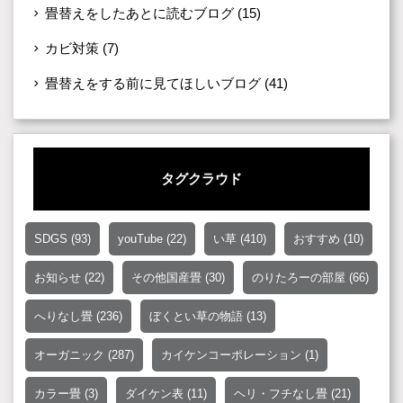
畳替えをしたあとに読むブログ
(15)
カビ対策
(7)
畳替えをする前に見てほしいブログ
(41)
タグクラウド
SDGS
(93)
youTube
(22)
い草
(410)
おすすめ
(10)
お知らせ
(22)
その他国産畳
(30)
のりたろーの部屋
(66)
へりなし畳
(236)
ぼくとい草の物語
(13)
オーガニック
(287)
カイケンコーポレーション
(1)
カラー畳
(3)
ダイケン表
(11)
ヘリ・フチなし畳
(21)