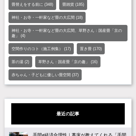
畳替えをする前に
(348)
畳雑貨
(185)
神社・お寺・一軒家など畳の大広間
(18)
神社・お寺・一軒家など畳の大広間、草野さん：国産畳「京の
趣」
(4)
空間作りのコト（施工例集）
(17)
置き畳
(170)
茶の湯
(2)
草野さん：国産畳「京の趣」
(16)
赤ちゃん・子どもに優しい畳空間
(37)
最近の記事
手間≠経済合理性｜藁床が教えてくれる「手間