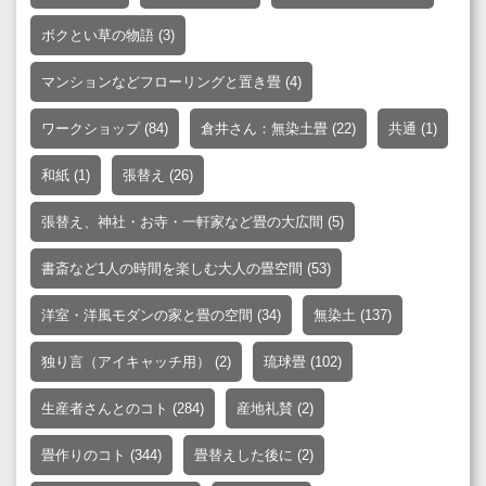
ボクとい草の物語
(3)
マンションなどフローリングと置き畳
(4)
ワークショップ
(84)
倉井さん：無染土畳
(22)
共通
(1)
和紙
(1)
張替え
(26)
張替え、神社・お寺・一軒家など畳の大広間
(5)
書斎など1人の時間を楽しむ大人の畳空間
(53)
洋室・洋風モダンの家と畳の空間
(34)
無染土
(137)
独り言（アイキャッチ用）
(2)
琉球畳
(102)
生産者さんとのコト
(284)
産地礼賛
(2)
畳作りのコト
(344)
畳替えした後に
(2)