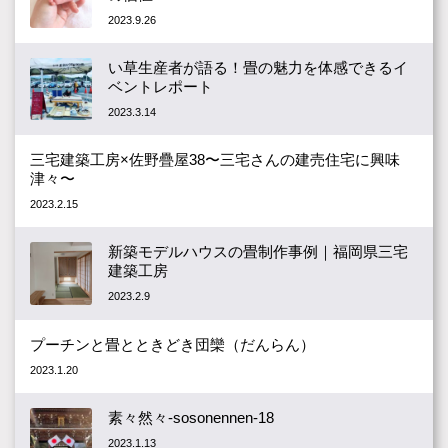
2023.9.26
い草生産者が語る！畳の魅力を体感できるイ
ベントレポート
2023.3.14
三宅建築工房×佐野疊屋38〜三宅さんの建売住宅に興味
津々〜
2023.2.15
新築モデルハウスの畳制作事例｜福岡県三宅
建築工房
2023.2.9
プーチンと畳とときどき団欒（だんらん）
2023.1.20
素々然々-sosonennen-18
2023.1.13