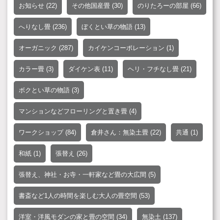
お知らせ
(22)
その他国産畳
(30)
のりたろーの部屋
(66)
へりなし畳
(236)
ぼくとい草の物語
(13)
オーガニック
(287)
カイケンコーポレーション
(1)
カラー畳
(3)
ダイケン表
(11)
ヘリ・フチなし畳
(21)
ボクとい草の物語
(3)
マンションなどフローリングと置き畳
(4)
ワークショップ
(84)
倉井さん：無染土畳
(22)
共通
(1)
和紙
(1)
張替え
(26)
張替え、神社・お寺・一軒家など畳の大広間
(5)
書斎など1人の時間を楽しむ大人の畳空間
(53)
洋室・洋風モダンの家と畳の空間
(34)
無染土
(137)