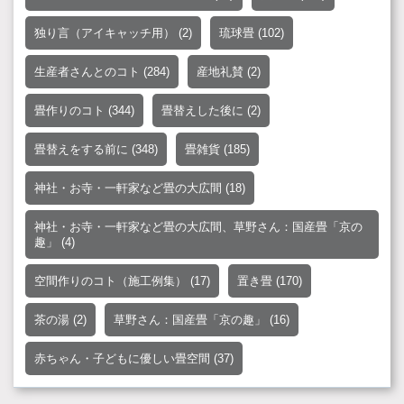
独り言（アイキャッチ用）
(2)
琉球畳
(102)
生産者さんとのコト
(284)
産地礼賛
(2)
畳作りのコト
(344)
畳替えした後に
(2)
畳替えをする前に
(348)
畳雑貨
(185)
神社・お寺・一軒家など畳の大広間
(18)
神社・お寺・一軒家など畳の大広間、草野さん：国産畳「京の
趣」
(4)
空間作りのコト（施工例集）
(17)
置き畳
(170)
茶の湯
(2)
草野さん：国産畳「京の趣」
(16)
赤ちゃん・子どもに優しい畳空間
(37)