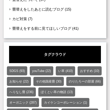
畳替えをしたあとに読むブログ
(15)
カビ対策
(7)
畳替えをする前に見てほしいブログ
(41)
タグクラウド
SDGS
(93)
youTube
(22)
い草
(410)
おすすめ
(10)
お知らせ
(22)
その他国産畳
(30)
のりたろーの部屋
(66)
へりなし畳
(236)
ぼくとい草の物語
(13)
オーガニック
(287)
カイケンコーポレーション
(1)