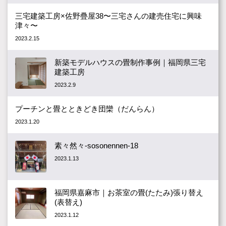
三宅建築工房×佐野疊屋38〜三宅さんの建売住宅に興味
津々〜
2023.2.15
新築モデルハウスの畳制作事例｜福岡県三宅
建築工房
2023.2.9
プーチンと畳とときどき団欒（だんらん）
2023.1.20
素々然々-sosonennen-18
2023.1.13
福岡県嘉麻市｜お茶室の畳(たたみ)張り替え
(表替え)
2023.1.12