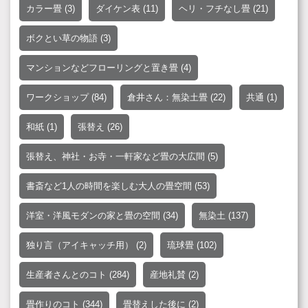
カラー畳
(3)
ダイケン表
(11)
ヘリ・フチなし畳
(21)
ボクとい草の物語
(3)
マンションなどフローリングと置き畳
(4)
ワークショップ
(84)
倉井さん：無染土畳
(22)
共通
(1)
和紙
(1)
張替え
(26)
張替え、神社・お寺・一軒家など畳の大広間
(5)
書斎など1人の時間を楽しむ大人の畳空間
(53)
洋室・洋風モダンの家と畳の空間
(34)
無染土
(137)
独り言（アイキャッチ用）
(2)
琉球畳
(102)
生産者さんとのコト
(284)
産地礼賛
(2)
畳作りのコト
(344)
畳替えした後に
(2)