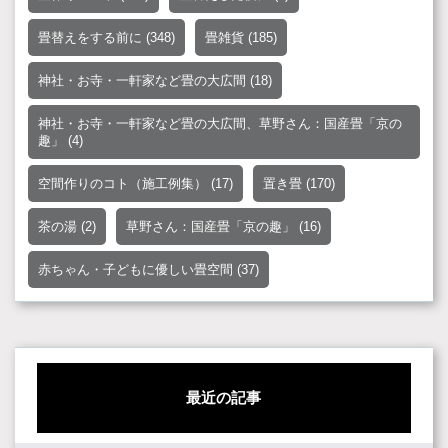
畳替えをする前に
(348)
畳雑貨
(185)
神社・お寺・一軒家など畳の大広間
(18)
神社・お寺・一軒家など畳の大広間、草野さん：国産畳「京の
趣」
(4)
空間作りのコト（施工例集）
(17)
置き畳
(170)
茶の湯
(2)
草野さん：国産畳「京の趣」
(16)
赤ちゃん・子どもに優しい畳空間
(37)
最近の記事