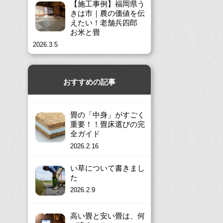
【施工事例】福岡県う
きは市｜農の価値を伝
えたい！老舗兵四郎
お米と畳
2026.3.5
おすすめの記事
畳の「中身」がすごく
重要！！畳床選びの完
全ガイド
2026.2.16
い草について書きまし
た
2026.2.9
高い畳と安い畳は、何