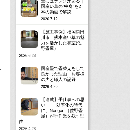
畳にはランクがある｜
国産い草の”中身”を2
本の動画で解説
2026.7.12
【施工事例】福岡県田
川市｜熊本産い草の魅
力を活かした和室(佐
野畳屋）
2026.6.28
む
国産畳で畳替えをして
良かった理由｜お客様
の声と職人の記録
2026.4.29
【連載】手仕事への思
い ―― 効率化の時代
に、Norigoni（佐野畳
屋）が手作業を残す理
由
2026.4.23