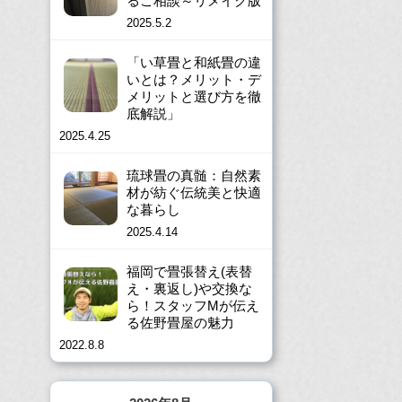
るご相談～リメイク版
2025.5.2
「い草畳と和紙畳の違
いとは？メリット・デ
メリットと選び方を徹
底解説」
2025.4.25
琉球畳の真髄：自然素
材が紡ぐ伝統美と快適
な暮らし
2025.4.14
福岡で畳張替え(表替
え・裏返し)や交換な
ら！スタッフMが伝え
る佐野畳屋の魅力
2022.8.8