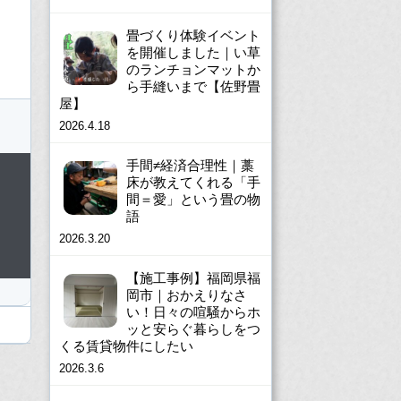
畳づくり体験イベント
を開催しました｜い草
のランチョンマットか
ら手縫いまで【佐野畳
屋】
2026.4.18
手間≠経済合理性｜藁
床が教えてくれる「手
間＝愛」という畳の物
語
2026.3.20
【施工事例】福岡県福
岡市｜おかえりなさ
い！日々の喧騒からホ
ッと安らぐ暮らしをつ
くる賃貸物件にしたい
2026.3.6