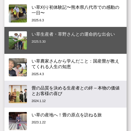
い草刈り初体験記〜熊本県八代市での感動の
一日〜
2025.6.3
い草生産者・草野さんとの運命的な出会い
2025.5.30
い草農家さんから学んだこと：国産畳が教え
てくれる人生の知恵
2025.4.3
畳の品質を決める生産者との絆 – 本物の価値
とお客様の喜び
2024.1.12
い草の産地へ！畳の原点を訪ねる旅
2023.1.22