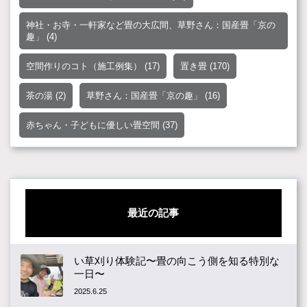
神社・お寺・一軒家など畳の大広間、草野さん：国産畳「京の
趣」
(4)
空間作りのコト（施工例集）
(17)
置き畳
(170)
茶の湯
(2)
草野さん：国産畳「京の趣」
(16)
赤ちゃん・子どもに優しい畳空間
(37)
最近の記事
い草刈り体験記〜畳の向こう側を知る特別な
一日〜
2025.6.25