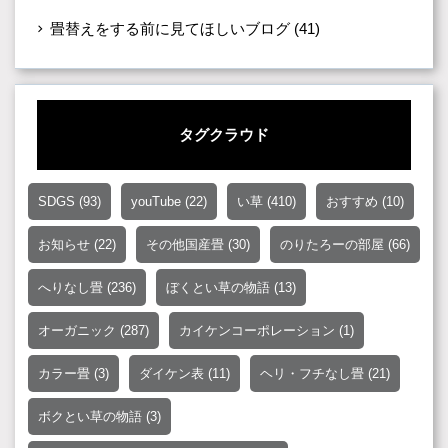
畳替えをする前に見てほしいブログ
(41)
タグクラウド
SDGS
(93)
youTube
(22)
い草
(410)
おすすめ
(10)
お知らせ
(22)
その他国産畳
(30)
のりたろーの部屋
(66)
へりなし畳
(236)
ぼくとい草の物語
(13)
オーガニック
(287)
カイケンコーポレーション
(1)
カラー畳
(3)
ダイケン表
(11)
ヘリ・フチなし畳
(21)
ボクとい草の物語
(3)