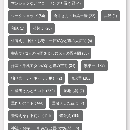
マンションなどフローリングと置き畳
(4)
ワークショップ
(84)
倉井さん：無染土畳
(22)
共通
(1)
和紙
(1)
張替え
(26)
張替え、神社・お寺・一軒家など畳の大広間
(5)
書斎など1人の時間を楽しむ大人の畳空間
(53)
洋室・洋風モダンの家と畳の空間
(34)
無染土
(137)
独り言（アイキャッチ用）
(2)
琉球畳
(102)
生産者さんとのコト
(284)
産地礼賛
(2)
畳作りのコト
(344)
畳替えした後に
(2)
畳替えをする前に
(348)
畳雑貨
(185)
神社・お寺・一軒家など畳の大広間
(18)