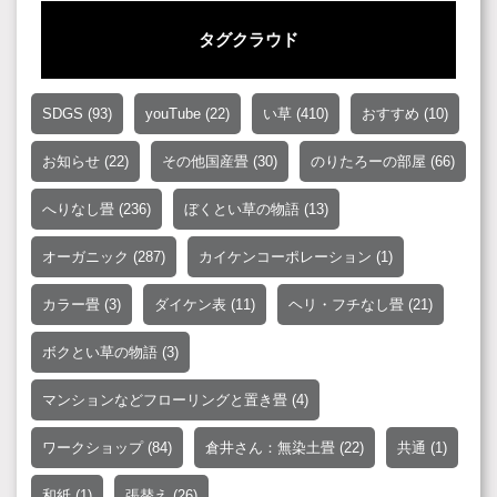
タグクラウド
SDGS
(93)
youTube
(22)
い草
(410)
おすすめ
(10)
お知らせ
(22)
その他国産畳
(30)
のりたろーの部屋
(66)
へりなし畳
(236)
ぼくとい草の物語
(13)
オーガニック
(287)
カイケンコーポレーション
(1)
カラー畳
(3)
ダイケン表
(11)
ヘリ・フチなし畳
(21)
ボクとい草の物語
(3)
マンションなどフローリングと置き畳
(4)
ワークショップ
(84)
倉井さん：無染土畳
(22)
共通
(1)
和紙
(1)
張替え
(26)