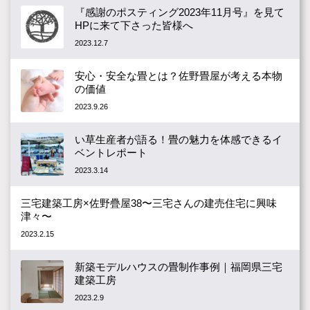
『感謝のポスティング2023年11月号』を見て
HPに来て下さった皆様へ
2023.12.7
安心・安全な畳とは？佐野畳屋が考える本物
の価値
2023.9.26
い草生産者が語る！畳の魅力を体感できるイ
ベントレポート
2023.3.14
三宅建築工房×佐野疊屋38〜三宅さんの建売住宅に興味
津々〜
2023.2.15
新築モデルハウスの畳制作事例｜福岡県三宅
建築工房
2023.2.9