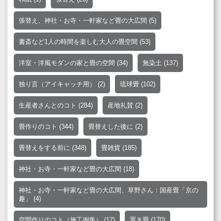
張替え、神社・お寺・一軒家など畳の大広間
(5)
書斎など1人の時間を楽しむ大人の畳空間
(53)
洋室・洋風モダンの家と畳の空間
(34)
無染土
(137)
独り言（アイキャッチ用）
(2)
琉球畳
(102)
生産者さんとのコト
(284)
産地礼賛
(2)
畳作りのコト
(344)
畳替えした後に
(2)
畳替えをする前に
(348)
畳雑貨
(185)
神社・お寺・一軒家など畳の大広間
(18)
神社・お寺・一軒家など畳の大広間、草野さん：国産畳「京の
趣」
(4)
空間作りのコト（施工例集）
(17)
置き畳
(170)