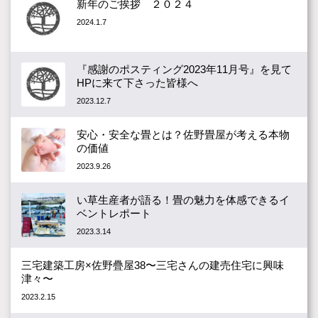
新年のご挨拶 ２０２４
2024.1.7
『感謝のポスティング2023年11月号』を見て
HPに来て下さった皆様へ
2023.12.7
安心・安全な畳とは？佐野畳屋が考える本物
の価値
2023.9.26
い草生産者が語る！畳の魅力を体感できるイ
ベントレポート
2023.3.14
三宅建築工房×佐野疊屋38〜三宅さんの建売住宅に興味
津々〜
2023.2.15