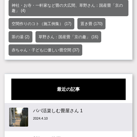
神社・お寺・一軒家など畳の大広間、草野さん：国産畳「京の
趣」
(4)
空間作りのコト（施工例集）
(17)
置き畳
(170)
茶の湯
(2)
草野さん：国産畳「京の趣」
(16)
赤ちゃん・子どもに優しい畳空間
(37)
最近の記事
パパ活楽しむ畳屋さん 1
2024.4.10