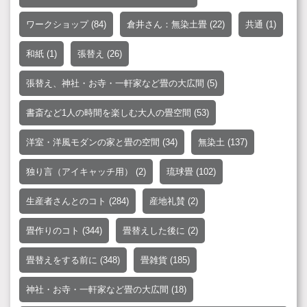
ワークショップ
(84)
倉井さん：無染土畳
(22)
共通
(1)
和紙
(1)
張替え
(26)
張替え、神社・お寺・一軒家など畳の大広間
(5)
書斎など1人の時間を楽しむ大人の畳空間
(53)
洋室・洋風モダンの家と畳の空間
(34)
無染土
(137)
独り言（アイキャッチ用）
(2)
琉球畳
(102)
生産者さんとのコト
(284)
産地礼賛
(2)
畳作りのコト
(344)
畳替えした後に
(2)
畳替えをする前に
(348)
畳雑貨
(185)
神社・お寺・一軒家など畳の大広間
(18)