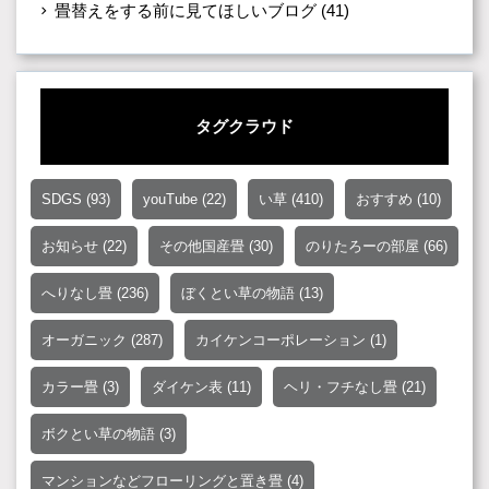
畳替えをする前に見てほしいブログ
(41)
タグクラウド
SDGS
(93)
youTube
(22)
い草
(410)
おすすめ
(10)
お知らせ
(22)
その他国産畳
(30)
のりたろーの部屋
(66)
へりなし畳
(236)
ぼくとい草の物語
(13)
オーガニック
(287)
カイケンコーポレーション
(1)
カラー畳
(3)
ダイケン表
(11)
ヘリ・フチなし畳
(21)
ボクとい草の物語
(3)
マンションなどフローリングと置き畳
(4)