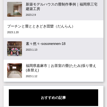
新築モデルハウスの畳制作事例｜福岡県三宅
建築工房
2023.2.9
プーチンと畳とときどき団欒（だんらん）
2023.1.20
素々然々-sosonennen-18
2023.1.13
福岡県嘉麻市｜お茶室の畳(たたみ)張り替え
(表替え)
2023.1.12
おすすめの記事