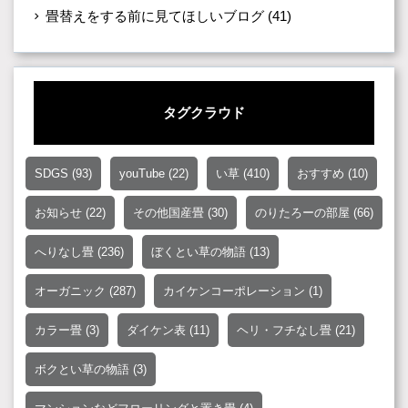
畳替えをする前に見てほしいブログ
(41)
タグクラウド
SDGS
(93)
youTube
(22)
い草
(410)
おすすめ
(10)
お知らせ
(22)
その他国産畳
(30)
のりたろーの部屋
(66)
へりなし畳
(236)
ぼくとい草の物語
(13)
オーガニック
(287)
カイケンコーポレーション
(1)
カラー畳
(3)
ダイケン表
(11)
ヘリ・フチなし畳
(21)
ボクとい草の物語
(3)