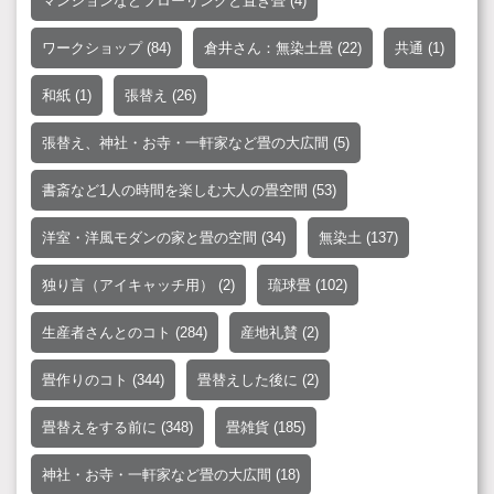
マンションなどフローリングと置き畳
(4)
ワークショップ
(84)
倉井さん：無染土畳
(22)
共通
(1)
和紙
(1)
張替え
(26)
張替え、神社・お寺・一軒家など畳の大広間
(5)
書斎など1人の時間を楽しむ大人の畳空間
(53)
洋室・洋風モダンの家と畳の空間
(34)
無染土
(137)
独り言（アイキャッチ用）
(2)
琉球畳
(102)
生産者さんとのコト
(284)
産地礼賛
(2)
畳作りのコト
(344)
畳替えした後に
(2)
畳替えをする前に
(348)
畳雑貨
(185)
神社・お寺・一軒家など畳の大広間
(18)