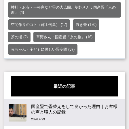
神社・お寺・一軒家など畳の大広間、草野さん：国産畳「京の
趣」
(4)
空間作りのコト（施工例集）
(17)
置き畳
(170)
茶の湯
(2)
草野さん：国産畳「京の趣」
(16)
赤ちゃん・子どもに優しい畳空間
(37)
最近の記事
国産畳で畳替えをして良かった理由｜お客様
の声と職人の記録
2026.4.29