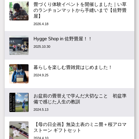
畳づくり体験イベントを開催しました｜い草
のランチョンマットから手縫いまで【佐野畳
屋】
2026.4.18
Hygge Shop in 佐野畳屋！！
2025.10.30
暮らしを楽しむ畳雑貨はじめました！
2024.9.25
お盆前の畳替えで学んだ大切なこと 初盆準
備で感じた人生の教訓
2024.5.13
【母の日企画】無染土表のミニ畳＋桜アロマ
ストーン ギフトセット
2024.4.10