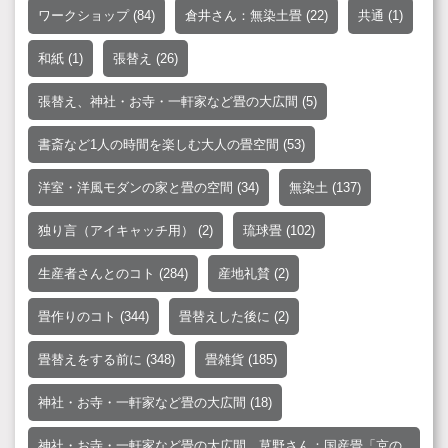
ワークショップ
(84)
倉井さん：無染土畳
(22)
共通
(1)
和紙
(1)
張替え
(26)
張替え、神社・お寺・一軒家など畳の大広間
(5)
書斎など1人の時間を楽しむ大人の畳空間
(53)
洋室・洋風モダンの家と畳の空間
(34)
無染土
(137)
独り言（アイキャッチ用）
(2)
琉球畳
(102)
生産者さんとのコト
(284)
産地礼賛
(2)
畳作りのコト
(344)
畳替えした後に
(2)
畳替えをする前に
(348)
畳雑貨
(185)
神社・お寺・一軒家など畳の大広間
(18)
神社・お寺・一軒家など畳の大広間、草野さん：国産畳「京の