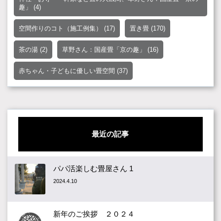
趣」
(4)
空間作りのコト（施工例集）
(17)
置き畳
(170)
茶の湯
(2)
草野さん：国産畳「京の趣」
(16)
赤ちゃん・子どもに優しい畳空間
(37)
最近の記事
パパ活楽しむ畳屋さん 1
2024.4.10
新年のご挨拶 ２０２４