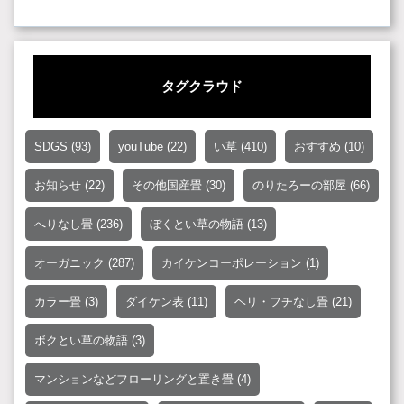
タグクラウド
SDGS
(93)
youTube
(22)
い草
(410)
おすすめ
(10)
お知らせ
(22)
その他国産畳
(30)
のりたろーの部屋
(66)
へりなし畳
(236)
ぼくとい草の物語
(13)
オーガニック
(287)
カイケンコーポレーション
(1)
カラー畳
(3)
ダイケン表
(11)
ヘリ・フチなし畳
(21)
ボクとい草の物語
(3)
マンションなどフローリングと置き畳
(4)