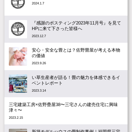
2024.1.7
『感謝のポスティング2023年11月号』を見て
HPに来て下さった皆様へ
2023.12.7
安心・安全な畳とは？佐野畳屋が考える本物
の価値
2023.9.26
い草生産者が語る！畳の魅力を体感できるイ
ベントレポート
2023.3.14
三宅建築工房×佐野疊屋38〜三宅さんの建売住宅に興味
津々〜
2023.2.15
新築モデルハウスの畳制作事例｜福岡県三宅