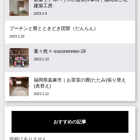
建築工房
2023.2.9
プーチンと畳とときどき団欒（だんらん）
2023.1.20
素々然々-sosonennen-18
2023.1.13
福岡県嘉麻市｜お茶室の畳(たたみ)張り替え
(表替え)
2023.1.12
おすすめの記事
投稿はありません。