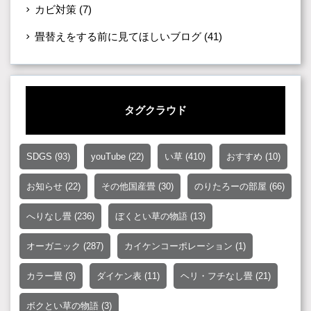
カビ対策
(7)
畳替えをする前に見てほしいブログ
(41)
タグクラウド
SDGS
(93)
youTube
(22)
い草
(410)
おすすめ
(10)
お知らせ
(22)
その他国産畳
(30)
のりたろーの部屋
(66)
へりなし畳
(236)
ぼくとい草の物語
(13)
オーガニック
(287)
カイケンコーポレーション
(1)
カラー畳
(3)
ダイケン表
(11)
ヘリ・フチなし畳
(21)
ボクとい草の物語
(3)