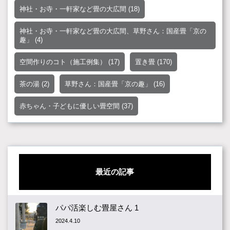
神社・お寺・一軒家など畳の大広間
(18)
神社・お寺・一軒家など畳の大広間、草野さん：国産畳「京の
趣」
(4)
空間作りのコト（施工例集）
(17)
置き畳
(170)
茶の湯
(2)
草野さん：国産畳「京の趣」
(16)
赤ちゃん・子どもに優しい畳空間
(37)
最近の記事
パパ活楽しむ畳屋さん 1
2024.4.10