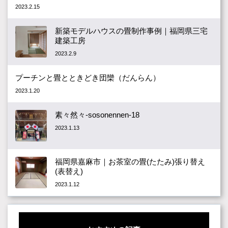
2023.2.15
新築モデルハウスの畳制作事例｜福岡県三宅
建築工房
2023.2.9
プーチンと畳とときどき団欒（だんらん）
2023.1.20
素々然々-sosonennen-18
2023.1.13
福岡県嘉麻市｜お茶室の畳(たたみ)張り替え
(表替え)
2023.1.12