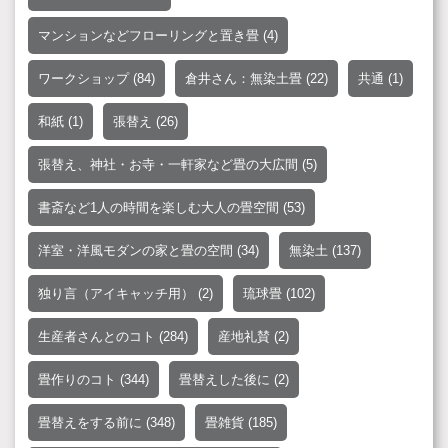
マンションなどフローリングと置き畳
(4)
ワークショップ
(84)
倉井さん：無染土畳
(22)
共通
(1)
和紙
(1)
張替え
(26)
張替え、神社・お寺・一軒家など畳の大広間
(5)
書斎など1人の時間を楽しむ大人の畳空間
(53)
洋室・洋風モダンの家と畳の空間
(34)
無染土
(137)
独り言（アイキャッチ用）
(2)
琉球畳
(102)
生産者さんとのコト
(284)
産地礼賛
(2)
畳作りのコト
(344)
畳替えした後に
(2)
畳替えをする前に
(348)
畳雑貨
(185)