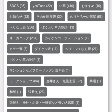
SDGS
(93)
youTube
(22)
い草
(410)
おすすめ
(10)
お知らせ
(22)
その他国産畳
(30)
のりたろーの部屋
(66)
へりなし畳
(236)
ぼくとい草の物語
(13)
オーガニック
(287)
カイケンコーポレーション
(1)
カラー畳
(3)
ダイケン表
(11)
ヘリ・フチなし畳
(21)
ボクとい草の物語
(3)
マンションなどフローリングと置き畳
(4)
ワークショップ
(84)
倉井さん：無染土畳
(22)
共通
(1)
和紙
(1)
張替え
(26)
張替え、神社・お寺・一軒家など畳の大広間
(5)