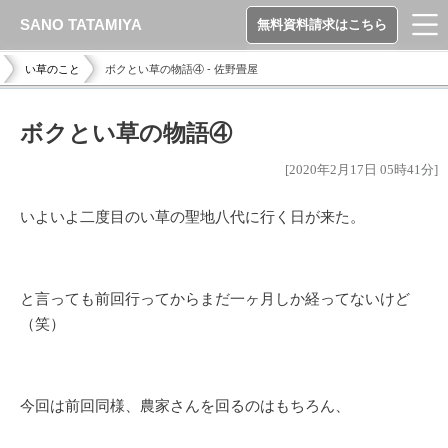
SANO TATAMIYA
無料資料請求はこちら
い草のこと
ボクとい草の物語④ - 佐野畳屋
ボクとい草の物語④
[2020年2月17日 05時41分]
いよいよ二度目のい草の聖地八代に行く日が来た。
と言っても前回行ってからまだ一ヶ月しか経ってないけど
（笑）
今回は前回同様、農家さんを回るのはもちろん、