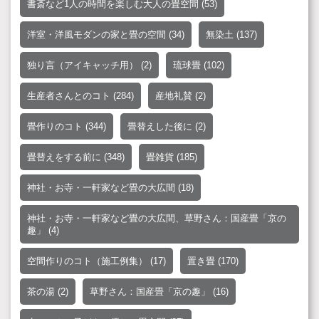
書斎など1人の時間を楽しむ大人の畳空間
(53)
洋室・洋風モダンの家と畳の空間
(34)
無染土
(137)
独り言（アイキャッチ用）
(2)
琉球畳
(102)
生産者さんとのコト
(284)
産地礼賛
(2)
畳作りのコト
(344)
畳替えした後に
(2)
畳替えをする前に
(348)
畳雑貨
(185)
神社・お寺・一軒家など畳の大広間
(18)
神社・お寺・一軒家など畳の大広間、草野さん：国産畳「京の
趣」
(4)
空間作りのコト（施工例集）
(17)
置き畳
(170)
茶の湯
(2)
草野さん：国産畳「京の趣」
(16)