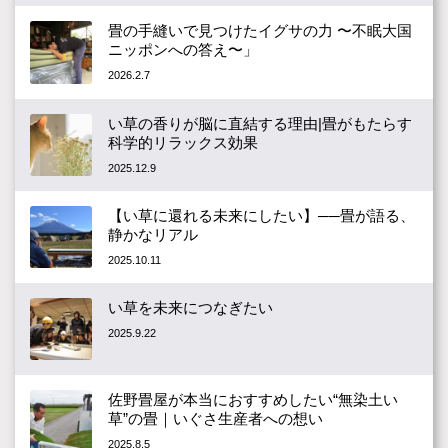
畳の手縫いで見つけたイグサの力 〜不眠大国
ニッポンへの答え〜」
2026.2.7
い草の香りが脳に直結する理由|畳がもたらす
科学的リラックス効果
2025.12.9
【い草に還れる未来にしたい】──畳が語る、
静かなリアル
2025.10.11
い草を未来につなぎたい
2025.9.22
佐野畳屋が本当におすすめしたい“無染土い
草”の畳｜いぐさ生産者への想い
2025.8.5