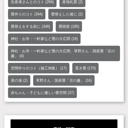
生産者さんとのコト
(284)
産地礼賛
(2)
畳作りのコト
(344)
畳替えした後に
(2)
畳替えをする前に
(348)
畳雑貨
(185)
神社・お寺・一軒家など畳の大広間
(18)
神社・お寺・一軒家など畳の大広間、草野さん：国産畳「京の
趣」
(4)
空間作りのコト（施工例集）
(17)
置き畳
(170)
茶の湯
(2)
草野さん：国産畳「京の趣」
(16)
赤ちゃん・子どもに優しい畳空間
(37)