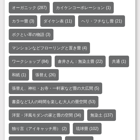
オーガニック
(287)
カイケンコーポレーション
(1)
カラー畳
(3)
ダイケン表
(11)
ヘリ・フチなし畳
(21)
ボクとい草の物語
(3)
マンションなどフローリングと置き畳
(4)
ワークショップ
(84)
倉井さん：無染土畳
(22)
共通
(1)
和紙
(1)
張替え
(26)
張替え、神社・お寺・一軒家など畳の大広間
(5)
書斎など1人の時間を楽しむ大人の畳空間
(53)
洋室・洋風モダンの家と畳の空間
(34)
無染土
(137)
独り言（アイキャッチ用）
(2)
琉球畳
(102)