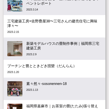
ベントレポート
2023.3.14
三宅建築工房×佐野疊屋38〜三宅さんの建売住宅に興味
津々〜
2023.2.15
新築モデルハウスの畳制作事例｜福岡県三宅
建築工房
2023.2.9
プーチンと畳とときどき団欒（だんらん）
2023.1.20
素々然々-sosonennen-18
2023.1.13
福岡県嘉麻市｜お茶室の畳(たたみ)張り替え