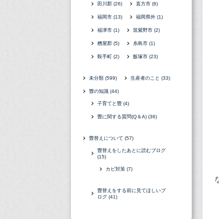
田川郡
(26)
直方市
(6)
福岡市
(13)
福岡県外
(1)
福津市
(1)
筑紫野市
(2)
糟屋郡
(5)
糸島市
(1)
鞍手町
(2)
飯塚市
(23)
未分類
(599)
生産者のこと
(33)
畳の知識
(44)
子育てと畳
(4)
畳に関する質問(Q＆A)
(36)
畳替えについて
(57)
畳替えをしたあとに読むブログ
(15)
カビ対策
(7)
畳替えをする前に見てほしいブ
ログ
(41)