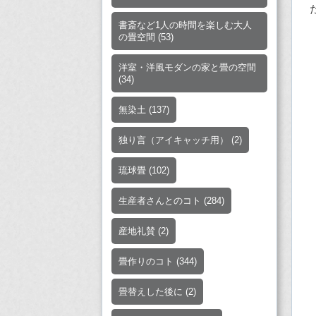
書斎など1人の時間を楽しむ大人
の畳空間
(53)
洋室・洋風モダンの家と畳の空間
(34)
無染土
(137)
独り言（アイキャッチ用）
(2)
琉球畳
(102)
生産者さんとのコト
(284)
産地礼賛
(2)
畳作りのコト
(344)
畳替えした後に
(2)