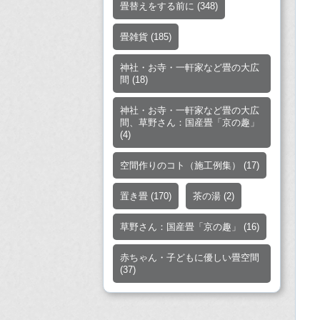
畳替えをする前に
(348)
畳雑貨
(185)
神社・お寺・一軒家など畳の大広
間
(18)
神社・お寺・一軒家など畳の大広
間、草野さん：国産畳「京の趣」
(4)
空間作りのコト（施工例集）
(17)
置き畳
(170)
茶の湯
(2)
草野さん：国産畳「京の趣」
(16)
赤ちゃん・子どもに優しい畳空間
(37)