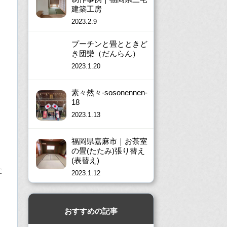
建築工房
2023.2.9
プーチンと畳とときど
き団欒（だんらん）
2023.1.20
素々然々-sosonennen-
18
2023.1.13
福岡県嘉麻市｜お茶室
の畳(たたみ)張り替え
(表替え)
に
2023.1.12
おすすめの記事