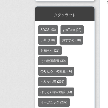
タグクラウド
SDGS
(93)
youTube
(22)
い草
(410)
おすすめ
(10)
お知らせ
(22)
その他国産畳
(30)
のりたろーの部屋
(66)
へりなし畳
(236)
ぼくとい草の物語
(13)
オーガニック
(287)