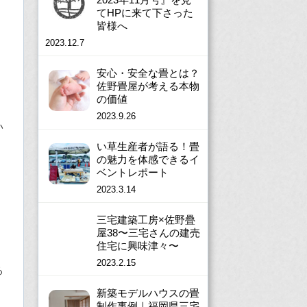
てHPに来て下さった
皆様へ
2023.12.7
安心・安全な畳とは？
佐野畳屋が考える本物
の価値
2023.9.26
い
い草生産者が語る！畳
の魅力を体感できるイ
ベントレポート
2023.3.14
三宅建築工房×佐野疊
屋38〜三宅さんの建売
住宅に興味津々〜
2023.2.15
る
新築モデルハウスの畳
制作事例｜福岡県三宅