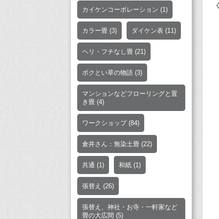
カイケンコーポレーション
(1)
カラー畳
(3)
ダイケン表
(11)
ヘリ・フチなし畳
(21)
ボクとい草の物語
(3)
マンションなどフローリングと置
き畳
(4)
ワークショップ
(84)
倉井さん：無染土畳
(22)
共通
(1)
和紙
(1)
張替え
(26)
張替え、神社・お寺・一軒家など
畳の大広間
(5)