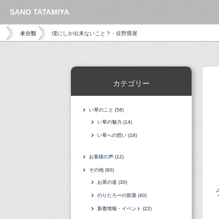
SANO TATAMIYA
未分類
僕にしか出来ないこと？ - 佐野畳屋
カテゴリー
い草のこと
(58)
い草の魅力
(14)
い草への想い
(18)
お客様の声
(12)
その他
(90)
お茶の道
(30)
のりたろーの部屋
(40)
新着情報・イベント
(22)