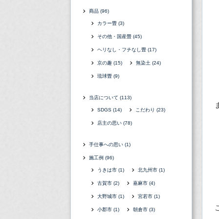
商品
(96)
カラー畳
(3)
その他・国産畳
(45)
ヘリなし・フチなし畳
(17)
京の趣
(15)
無染土
(24)
琉球畳
(9)
当店について
(113)
SDGS
(14)
こだわり
(23)
店主の思い
(78)
手仕事への思い
(1)
施工例
(96)
うきは市
(1)
北九州市
(1)
古賀市
(2)
嘉麻市
(4)
大野城市
(1)
宮若市
(1)
小郡市
(1)
朝倉市
(3)