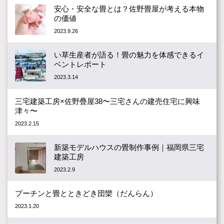
安心・安全な畳とは？佐野畳屋が考える本物
の価値
2023.9.26
い草生産者が語る！畳の魅力を体感できるイ
ベントレポート
2023.3.14
三宅建築工房×佐野疊屋38〜三宅さんの建売住宅に興味
津々〜
2023.2.15
新築モデルハウスの畳制作事例｜福岡県三宅
建築工房
2023.2.9
プーチンと畳とときどき団欒（だんらん）
2023.1.20