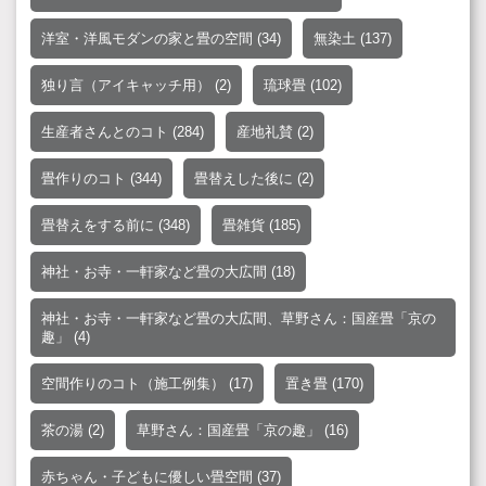
洋室・洋風モダンの家と畳の空間
(34)
無染土
(137)
独り言（アイキャッチ用）
(2)
琉球畳
(102)
生産者さんとのコト
(284)
産地礼賛
(2)
畳作りのコト
(344)
畳替えした後に
(2)
畳替えをする前に
(348)
畳雑貨
(185)
神社・お寺・一軒家など畳の大広間
(18)
神社・お寺・一軒家など畳の大広間、草野さん：国産畳「京の
趣」
(4)
空間作りのコト（施工例集）
(17)
置き畳
(170)
茶の湯
(2)
草野さん：国産畳「京の趣」
(16)
赤ちゃん・子どもに優しい畳空間
(37)