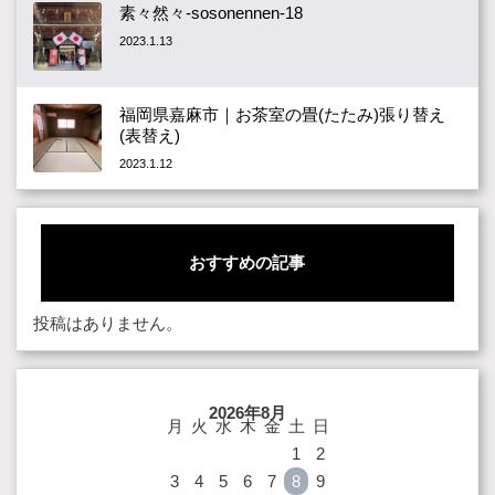
素々然々-sosonennen-18
2023.1.13
福岡県嘉麻市｜お茶室の畳(たたみ)張り替え
(表替え)
2023.1.12
おすすめの記事
投稿はありません。
2026年8月
月
火
水
木
金
土
日
1
2
3
4
5
6
7
8
9