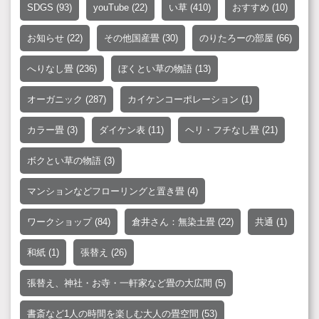
SDGS
(93)
youTube
(22)
い草
(410)
おすすめ
(10)
お知らせ
(22)
その他国産畳
(30)
のりたろーの部屋
(66)
へりなし畳
(236)
ぼくとい草の物語
(13)
オーガニック
(287)
カイケンコーポレーション
(1)
カラー畳
(3)
ダイケン表
(11)
ヘリ・フチなし畳
(21)
ボクとい草の物語
(3)
マンションなどフローリングと置き畳
(4)
ワークショップ
(84)
倉井さん：無染土畳
(22)
共通
(1)
和紙
(1)
張替え
(26)
張替え、神社・お寺・一軒家など畳の大広間
(5)
書斎など1人の時間を楽しむ大人の畳空間
(53)