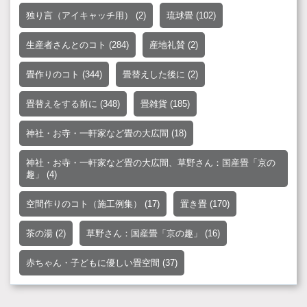
独り言（アイキャッチ用）
(2)
琉球畳
(102)
生産者さんとのコト
(284)
産地礼賛
(2)
畳作りのコト
(344)
畳替えした後に
(2)
畳替えをする前に
(348)
畳雑貨
(185)
神社・お寺・一軒家など畳の大広間
(18)
神社・お寺・一軒家など畳の大広間、草野さん：国産畳「京の
趣」
(4)
空間作りのコト（施工例集）
(17)
置き畳
(170)
茶の湯
(2)
草野さん：国産畳「京の趣」
(16)
赤ちゃん・子どもに優しい畳空間
(37)