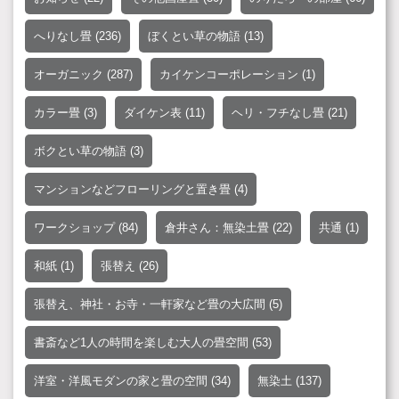
へりなし畳
(236)
ぼくとい草の物語
(13)
オーガニック
(287)
カイケンコーポレーション
(1)
カラー畳
(3)
ダイケン表
(11)
ヘリ・フチなし畳
(21)
ボクとい草の物語
(3)
マンションなどフローリングと置き畳
(4)
ワークショップ
(84)
倉井さん：無染土畳
(22)
共通
(1)
和紙
(1)
張替え
(26)
張替え、神社・お寺・一軒家など畳の大広間
(5)
書斎など1人の時間を楽しむ大人の畳空間
(53)
洋室・洋風モダンの家と畳の空間
(34)
無染土
(137)