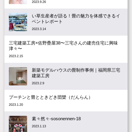
2023.9.26
い草生産者が語る！畳の魅力を体感できるイ
ベントレポート
2023.3.14
三宅建築工房×佐野疊屋38〜三宅さんの建売住宅に興味
津々〜
2023.2.15
新築モデルハウスの畳制作事例｜福岡県三宅
建築工房
2023.2.9
プーチンと畳とときどき団欒（だんらん）
2023.1.20
素々然々-sosonennen-18
2023.1.13