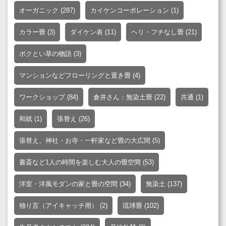
オーガニック
(287)
カイケンコーポレーション
(1)
カラー畳
(3)
ダイケン表
(11)
ヘリ・フチなし畳
(21)
ボクとい草の物語
(3)
マンションなどフローリングと置き畳
(4)
ワークショップ
(84)
倉井さん：無染土畳
(22)
共通
(1)
和紙
(1)
張替え
(26)
張替え、神社・お寺・一軒家など畳の大広間
(5)
書斎など1人の時間を楽しむ大人の畳空間
(53)
洋室・洋風モダンの家と畳の空間
(34)
無染土
(137)
独り言（アイキャッチ用）
(2)
琉球畳
(102)