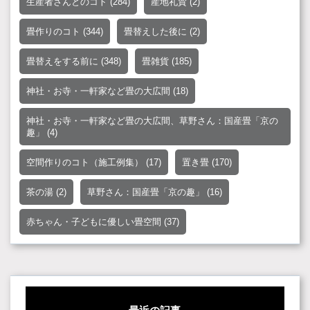
生産者さんとのコト
(284)
産地礼賛
(2)
畳作りのコト
(344)
畳替えした後に
(2)
畳替えをする前に
(348)
畳雑貨
(185)
神社・お寺・一軒家など畳の大広間
(18)
神社・お寺・一軒家など畳の大広間、草野さん：国産畳「京の
趣」
(4)
空間作りのコト（施工例集）
(17)
置き畳
(170)
茶の湯
(2)
草野さん：国産畳「京の趣」
(16)
赤ちゃん・子どもに優しい畳空間
(37)