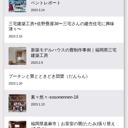
ベントレポート
2023.3.14
三宅建築工房×佐野疊屋38〜三宅さんの建売住宅に興味
津々〜
2023.2.15
新築モデルハウスの畳制作事例｜福岡県三宅
建築工房
2023.2.9
プーチンと畳とときどき団欒（だんらん）
2023.1.20
素々然々-sosonennen-18
2023.1.13
福岡県嘉麻市｜お茶室の畳(たたみ)張り替え