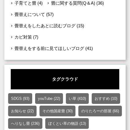
子育てと畳
(4)
畳に関する質問(Q＆A)
(36)
畳替えについて
(57)
畳替えをしたあとに読むブログ
(15)
カビ対策
(7)
畳替えをする前に見てほしいブログ
(41)
タグクラウド
SDGS
(93)
youTube
(22)
い草
(410)
おすすめ
(10)
お知らせ
(22)
その他国産畳
(30)
のりたろーの部屋
(66)
へりなし畳
(236)
ぼくとい草の物語
(13)