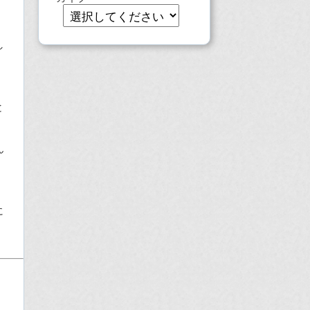
し
と
ん
に