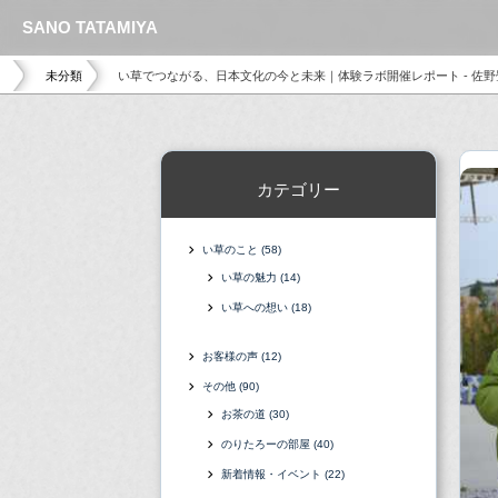
SANO TATAMIYA
未分類
い草でつながる、日本文化の今と未来｜体験ラボ開催レポート - 佐野
カテゴリー
い草のこと
(58)
い草の魅力
(14)
い草への想い
(18)
お客様の声
(12)
その他
(90)
お茶の道
(30)
のりたろーの部屋
(40)
新着情報・イベント
(22)