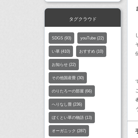
タグクラウド
SDGS
(93)
youTube
(22)
い草
(410)
おすすめ
(10)
お知らせ
(22)
その他国産畳
(30)
のりたろーの部屋
(66)
へりなし畳
(236)
ぼくとい草の物語
(13)
オーガニック
(287)