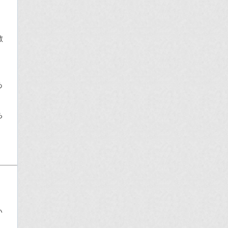
敵
あ
ち
。
い