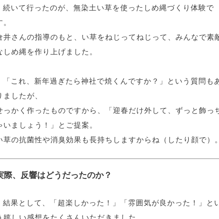
続いて行ったのが、
無染土い草を使ったしめ縄づくり体験
で
す。
倉井さんの指導のもと、い草をねじってねじって、みんなで素
なしめ縄を作り上げました。
「これ、新年過ぎたら神社で焼くんですか？」という質問も
りましたが、
せっかく作ったものですから、「迎春だけ外して、ずっと飾っ
ゃいましょう！」とご提案。
い草の
抗菌性や消臭効果
も長持ちしますからね（したり顔で）
実際、反響はどうだったのか？
結果として、「超楽しかった！」「雰囲気が良かった！」と
う嬉しい感想をたくさんいただきました。