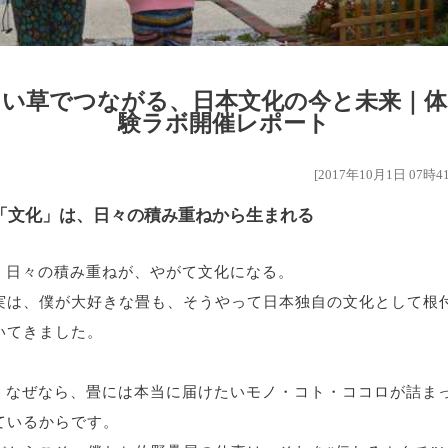
い草でつながる、日本文化の今と未来｜体
験ラボ開催レポート
[2017年10月1日 07時4
「文化」は、日々の積み重ねから生まれる
日々の積み重ねが、やがて文化になる。
実は、僕が大好きな畳も、そうやって日本独自の文化として根
いてきました。
なぜなら、畳には本当に届けたい
モノ・コト・ココロ
が詰ま
ているからです。