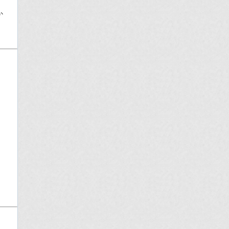
か
。
く
。