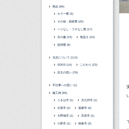
商品
(96)
カラー畳
(3)
その他・国産畳
(45)
ヘリなし・フチなし畳
(17)
京の趣
(15)
無染土
(24)
琉球畳
(9)
当店について
(113)
SDGS
(14)
こだわり
(23)
店主の思い
(78)
手仕事への思い
(1)
施工例
(96)
うきは市
(1)
北九州市
(1)
古賀市
(2)
嘉麻市
(4)
大野城市
(1)
宮若市
(1)
小郡市
(1)
朝倉市
(3)