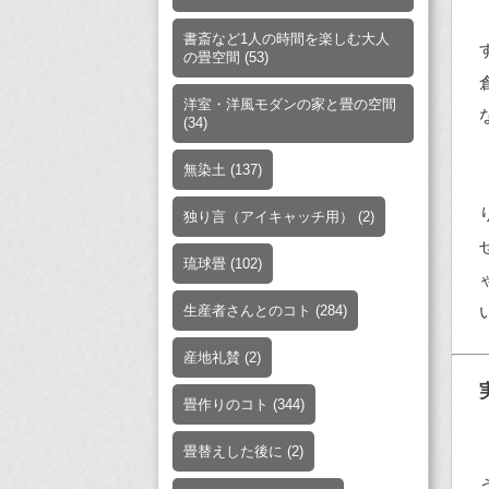
書斎など1人の時間を楽しむ大人
の畳空間
(53)
洋室・洋風モダンの家と畳の空間
(34)
無染土
(137)
独り言（アイキャッチ用）
(2)
琉球畳
(102)
生産者さんとのコト
(284)
産地礼賛
(2)
畳作りのコト
(344)
畳替えした後に
(2)