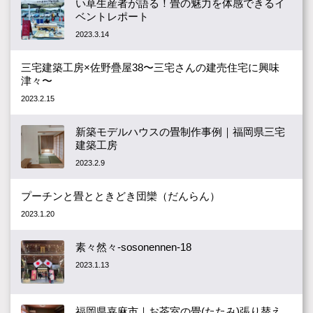
い草生産者が語る！畳の魅力を体感できるイ
ベントレポート
2023.3.14
三宅建築工房×佐野疊屋38〜三宅さんの建売住宅に興味
津々〜
2023.2.15
新築モデルハウスの畳制作事例｜福岡県三宅
建築工房
2023.2.9
プーチンと畳とときどき団欒（だんらん）
2023.1.20
素々然々-sosonennen-18
2023.1.13
福岡県嘉麻市｜お茶室の畳(たたみ)張り替え