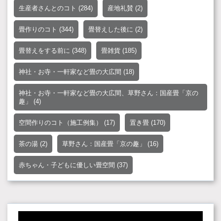
生産者さんとのコト
(284)
産地礼賛
(2)
畳作りのコト
(344)
畳替えした後に
(2)
畳替えをする前に
(348)
畳雑貨
(185)
神社・お寺・一軒家など畳の大広間
(18)
神社・お寺・一軒家など畳の大広間、草野さん：国産畳「京の
趣」
(4)
空間作りのコト（施工例集）
(17)
置き畳
(170)
茶の湯
(2)
草野さん：国産畳「京の趣」
(16)
赤ちゃん・子どもに優しい畳空間
(37)