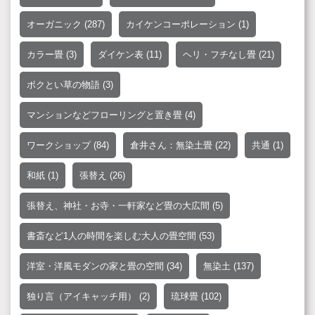
オーガニック
(287)
カイケンコーポレーション
(1)
カラー畳
(3)
ダイケン表
(11)
ヘリ・フチなし畳
(21)
ボクとい草の物語
(3)
マンションなどフローリングと置き畳
(4)
ワークショップ
(84)
倉井さん：無染土畳
(22)
共通
(1)
和紙
(1)
張替え
(26)
張替え、神社・お寺・一軒家など畳の大広間
(5)
書斎など1人の時間を楽しむ大人の畳空間
(53)
洋室・洋風モダンの家と畳の空間
(34)
無染土
(137)
独り言（アイキャッチ用）
(2)
琉球畳
(102)