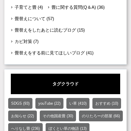
子育てと畳
(4)
畳に関する質問(Q＆A)
(36)
畳替えについて
(57)
畳替えをしたあとに読むブログ
(15)
カビ対策
(7)
畳替えをする前に見てほしいブログ
(41)
タグクラウド
SDGS
(93)
youTube
(22)
い草
(410)
おすすめ
(10)
お知らせ
(22)
その他国産畳
(30)
のりたろーの部屋
(66)
へりなし畳
(236)
ぼくとい草の物語
(13)