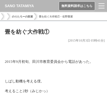
SANO TATAMIYA
無料資料請求はこちら
のりたろーの部屋
畳を紡ぐ大作戦① - 佐野畳屋
畳を紡ぐ大作戦①
[2015年10月3日 05時41分]
2015年9月初旬、田川市教育委員会から電話があった。
しばし動機を考える僕。
考えること2秒（みじかっ）