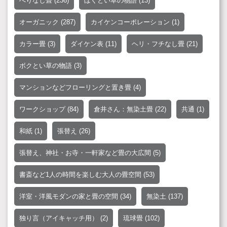
へりなし畳
(236)
ぼくとい草の物語
(13)
オーガニック
(287)
カイケンコーポレーション
(1)
カラー畳
(3)
ダイケン表
(11)
ヘリ・フチなし畳
(21)
ボクとい草の物語
(3)
マンションなどフローリングと置き畳
(4)
ワークショップ
(84)
倉井さん：無染土畳
(22)
共通
(1)
和紙
(1)
張替え
(26)
張替え、神社・お寺・一軒家など畳の大広間
(5)
書斎など1人の時間を楽しむ大人の畳空間
(53)
洋室・洋風モダンの家と畳の空間
(34)
無染土
(137)
独り言（アイキャッチ用）
(2)
琉球畳
(102)