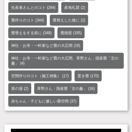
生産者さんとのコト
(284)
産地礼賛
(2)
畳作りのコト
(344)
畳替えした後に
(2)
畳替えをする前に
(348)
畳雑貨
(185)
神社・お寺・一軒家など畳の大広間
(18)
神社・お寺・一軒家など畳の大広間、草野さん：国産畳「京の
趣」
(4)
空間作りのコト（施工例集）
(17)
置き畳
(170)
茶の湯
(2)
草野さん：国産畳「京の趣」
(16)
赤ちゃん・子どもに優しい畳空間
(37)