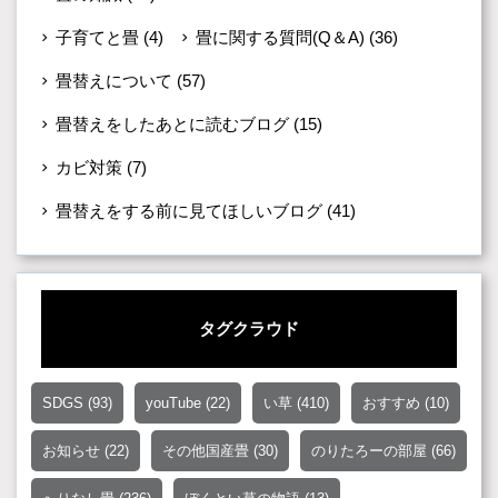
子育てと畳
(4)
畳に関する質問(Q＆A)
(36)
畳替えについて
(57)
畳替えをしたあとに読むブログ
(15)
カビ対策
(7)
畳替えをする前に見てほしいブログ
(41)
タグクラウド
SDGS
(93)
youTube
(22)
い草
(410)
おすすめ
(10)
お知らせ
(22)
その他国産畳
(30)
のりたろーの部屋
(66)