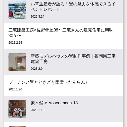
い草生産者が語る！畳の魅力を体感できるイ
ベントレポート
2023.3.14
三宅建築工房×佐野疊屋38〜三宅さんの建売住宅に興味
津々〜
2023.2.15
新築モデルハウスの畳制作事例｜福岡県三宅
建築工房
2023.2.9
プーチンと畳とときどき団欒（だんらん）
2023.1.20
素々然々-sosonennen-18
2023.1.13