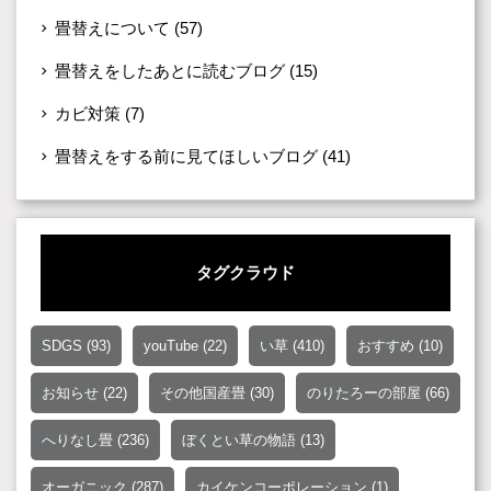
畳替えについて
(57)
畳替えをしたあとに読むブログ
(15)
カビ対策
(7)
畳替えをする前に見てほしいブログ
(41)
タグクラウド
SDGS
(93)
youTube
(22)
い草
(410)
おすすめ
(10)
お知らせ
(22)
その他国産畳
(30)
のりたろーの部屋
(66)
へりなし畳
(236)
ぼくとい草の物語
(13)
オーガニック
(287)
カイケンコーポレーション
(1)