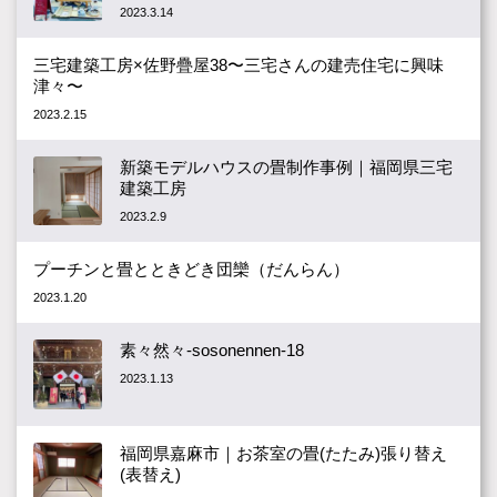
2023.3.14
三宅建築工房×佐野疊屋38〜三宅さんの建売住宅に興味
津々〜
2023.2.15
新築モデルハウスの畳制作事例｜福岡県三宅
建築工房
2023.2.9
プーチンと畳とときどき団欒（だんらん）
2023.1.20
素々然々-sosonennen-18
2023.1.13
福岡県嘉麻市｜お茶室の畳(たたみ)張り替え
(表替え)