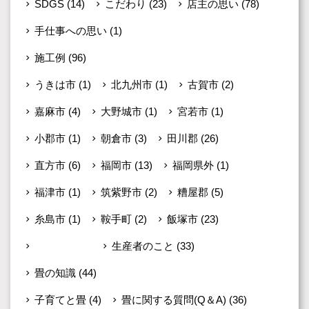
SDGS
(14)
こだわり
(23)
店主の思い
(78)
手仕事への思い
(1)
施工例
(96)
うきは市
(1)
北九州市
(1)
古賀市
(2)
嘉麻市
(4)
大野城市
(1)
宮若市
(1)
小郡市
(1)
朝倉市
(3)
田川郡
(26)
直方市
(6)
福岡市
(13)
福岡県外
(1)
福津市
(1)
筑紫野市
(2)
糟屋郡
(5)
糸島市
(1)
鞍手町
(2)
飯塚市
(23)
未分類
(599)
生産者のこと
(33)
畳の知識
(44)
子育てと畳
(4)
畳に関する質問(Q＆A)
(36)