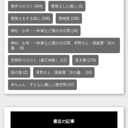
畳作りのコト
(344)
畳替えした後に
(2)
畳替えをする前に
(348)
畳雑貨
(185)
神社・お寺・一軒家など畳の大広間
(18)
神社・お寺・一軒家など畳の大広間、草野さん：国産畳「京の
趣」
(4)
空間作りのコト（施工例集）
(17)
置き畳
(170)
茶の湯
(2)
草野さん：国産畳「京の趣」
(16)
赤ちゃん・子どもに優しい畳空間
(37)
最近の記事