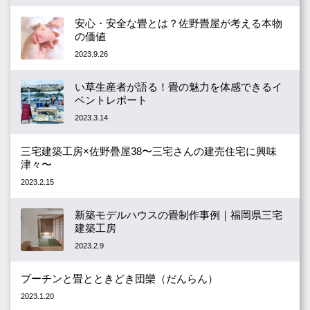
安心・安全な畳とは？佐野畳屋が考える本物
の価値
2023.9.26
い草生産者が語る！畳の魅力を体感できるイ
ベントレポート
2023.3.14
三宅建築工房×佐野疊屋38〜三宅さんの建売住宅に興味
津々〜
2023.2.15
新築モデルハウスの畳制作事例｜福岡県三宅
建築工房
2023.2.9
プーチンと畳とときどき団欒（だんらん）
2023.1.20