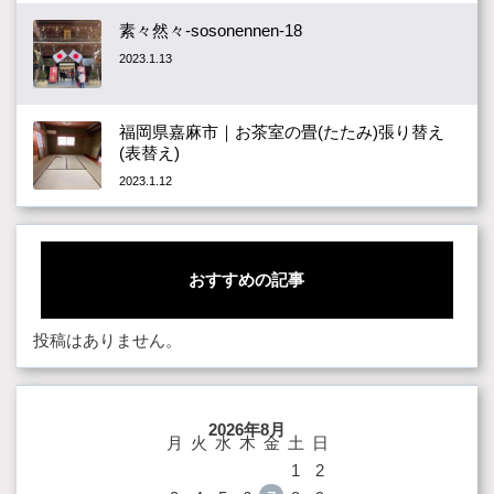
素々然々-sosonennen-18
2023.1.13
福岡県嘉麻市｜お茶室の畳(たたみ)張り替え
(表替え)
2023.1.12
おすすめの記事
投稿はありません。
2026年8月
月
火
水
木
金
土
日
1
2