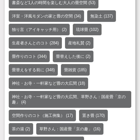
書斎など1人の時間を楽しむ大人の畳空間
(53)
洋室・洋風モダンの家と畳の空間
(34)
無染土
(137)
独り言（アイキャッチ用）
(2)
琉球畳
(102)
生産者さんとのコト
(284)
産地礼賛
(2)
畳作りのコト
(344)
畳替えした後に
(2)
畳替えをする前に
(348)
畳雑貨
(185)
神社・お寺・一軒家など畳の大広間
(18)
神社・お寺・一軒家など畳の大広間、草野さん：国産畳「京の
趣」
(4)
空間作りのコト（施工例集）
(17)
置き畳
(170)
茶の湯
(2)
草野さん：国産畳「京の趣」
(16)