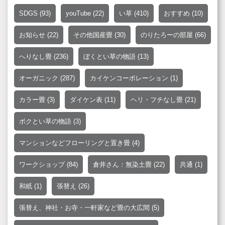
SDGS
(93)
youTube
(22)
い草
(410)
おすすめ
(10)
お知らせ
(22)
その他国産畳
(30)
のりたろーの部屋
(66)
へりなし畳
(236)
ぼくとい草の物語
(13)
オーガニック
(287)
カイケンコーポレーション
(1)
カラー畳
(3)
ダイケン表
(11)
ヘリ・フチなし畳
(21)
ボクとい草の物語
(3)
マンションなどフローリングと置き畳
(4)
ワークショップ
(84)
倉井さん：無染土畳
(22)
共通
(1)
和紙
(1)
張替え
(26)
張替え、神社・お寺・一軒家など畳の大広間
(5)