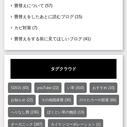
畳替えについて
(57)
畳替えをしたあとに読むブログ
(15)
カビ対策
(7)
畳替えをする前に見てほしいブログ
(41)
タグクラウド
SDGS
(93)
youTube
(22)
い草
(410)
おすすめ
(10)
お知らせ
(22)
その他国産畳
(30)
のりたろーの部屋
(66)
へりなし畳
(236)
ぼくとい草の物語
(13)
オーガニック
(287)
カイケンコーポレーション
(1)