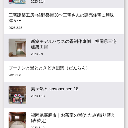
2023.3.14
三宅建築工房×佐野疊屋38〜三宅さんの建売住宅に興味
津々〜
2023.2.15
新築モデルハウスの畳制作事例｜福岡県三宅
建築工房
2023.2.9
プーチンと畳とときどき団欒（だんらん）
2023.1.20
素々然々-sosonennen-18
2023.1.13
福岡県嘉麻市｜お茶室の畳(たたみ)張り替え
(表替え)
2023.1.12