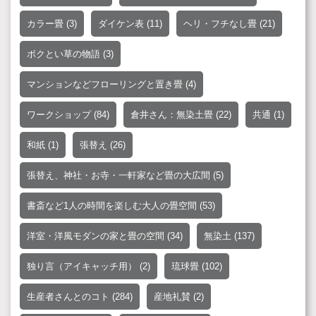
カラー畳
(3)
ダイケン表
(11)
ヘリ・フチなし畳
(21)
ボクとい草の物語
(3)
マンションなどフローリングと置き畳
(4)
ワークショップ
(84)
倉井さん：無染土畳
(22)
共通
(1)
和紙
(1)
張替え
(26)
張替え、神社・お寺・一軒家など畳の大広間
(5)
書斎など1人の時間を楽しむ大人の畳空間
(53)
洋室・洋風モダンの家と畳の空間
(34)
無染土
(137)
独り言（アイキャッチ用）
(2)
琉球畳
(102)
生産者さんとのコト
(284)
産地礼賛
(2)