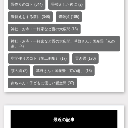
畳作りのコト
(344)
畳替えした後に
(2)
畳替えをする前に
(348)
畳雑貨
(185)
神社・お寺・一軒家など畳の大広間
(18)
神社・お寺・一軒家など畳の大広間、草野さん：国産畳「京の
趣」
(4)
空間作りのコト（施工例集）
(17)
置き畳
(170)
茶の湯
(2)
草野さん：国産畳「京の趣」
(16)
赤ちゃん・子どもに優しい畳空間
(37)
最近の記事