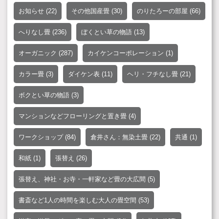
お知らせ
(22)
その他国産畳
(30)
のりたろーの部屋
(66)
へりなし畳
(236)
ぼくとい草の物語
(13)
オーガニック
(287)
カイケンコーポレーション
(1)
カラー畳
(3)
ダイケン表
(11)
ヘリ・フチなし畳
(21)
ボクとい草の物語
(3)
マンションなどフローリングと置き畳
(4)
ワークショップ
(84)
倉井さん：無染土畳
(22)
共通
(1)
和紙
(1)
張替え
(26)
張替え、神社・お寺・一軒家など畳の大広間
(5)
書斎など1人の時間を楽しむ大人の畳空間
(53)