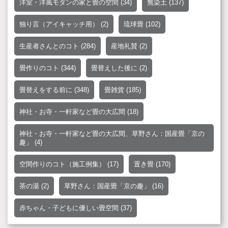
洋室・洋風モダンの家と畳の空間
(34)
無染土
(137)
独り言（アイキャッチ用）
(2)
琉球畳
(102)
生産者さんとのコト
(284)
産地礼賛
(2)
畳作りのコト
(344)
畳替えした後に
(2)
畳替えをする前に
(348)
畳雑貨
(185)
神社・お寺・一軒家など畳の大広間
(18)
神社・お寺・一軒家など畳の大広間、草野さん：国産畳「京の
趣」
(4)
空間作りのコト（施工例集）
(17)
置き畳
(170)
茶の湯
(2)
草野さん：国産畳「京の趣」
(16)
赤ちゃん・子どもに優しい畳空間
(37)