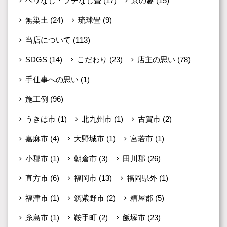
ヘリなし・フチなし畳
(17)
京の趣
(15)
無染土
(24)
琉球畳
(9)
当店について
(113)
SDGS
(14)
こだわり
(23)
店主の思い
(78)
手仕事への思い
(1)
施工例
(96)
うきは市
(1)
北九州市
(1)
古賀市
(2)
嘉麻市
(4)
大野城市
(1)
宮若市
(1)
小郡市
(1)
朝倉市
(3)
田川郡
(26)
直方市
(6)
福岡市
(13)
福岡県外
(1)
福津市
(1)
筑紫野市
(2)
糟屋郡
(5)
糸島市
(1)
鞍手町
(2)
飯塚市
(23)