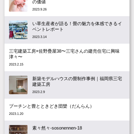
の価値
2023.9.26
い草生産者が語る！畳の魅力を体感できるイ
ベントレポート
2023.3.14
三宅建築工房×佐野疊屋38〜三宅さんの建売住宅に興味
津々〜
2023.2.15
新築モデルハウスの畳制作事例｜福岡県三宅
建築工房
2023.2.9
プーチンと畳とときどき団欒（だんらん）
2023.1.20
素々然々-sosonennen-18