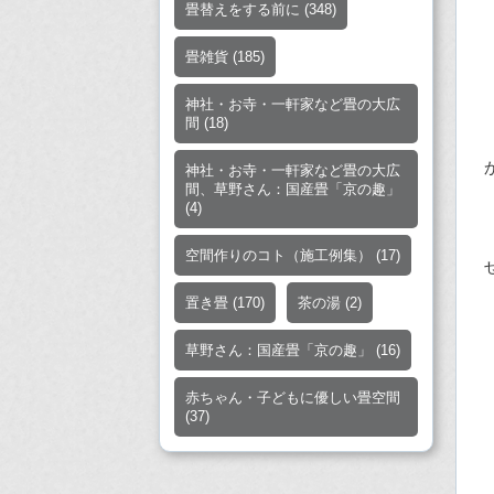
畳替えをする前に
(348)
畳雑貨
(185)
神社・お寺・一軒家など畳の大広
間
(18)
神社・お寺・一軒家など畳の大広
間、草野さん：国産畳「京の趣」
(4)
空間作りのコト（施工例集）
(17)
置き畳
(170)
茶の湯
(2)
草野さん：国産畳「京の趣」
(16)
赤ちゃん・子どもに優しい畳空間
(37)