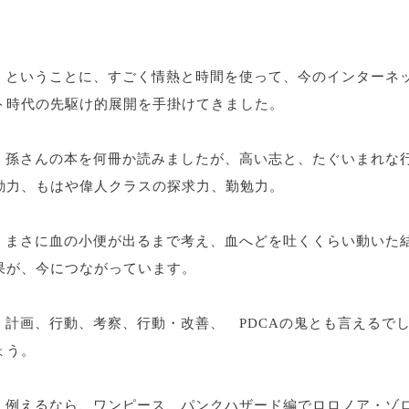
ということに、すごく情熱と時間を使って、今のインターネ
ト時代の先駆け的展開を手掛けてきました。
孫さんの本を何冊か読みましたが、高い志と、たぐいまれな
動力、もはや偉人クラスの探求力、勤勉力。
まさに血の小便が出るまで考え、血へどを吐くくらい動いた
果が、今につながっています。
計画、行動、考察、行動・改善、 PDCAの鬼とも言えるで
ょう。
例えるなら、ワンピース、パンクハザード編でロロノア・ゾ