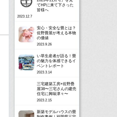
てHPに来て下さった
皆様へ
2023.12.7
安心・安全な畳とは？
佐野畳屋が考える本物
の価値
2023.9.26
い草生産者が語る！畳
の魅力を体感できるイ
ベントレポート
2023.3.14
三宅建築工房×佐野疊
屋38〜三宅さんの建売
住宅に興味津々〜
2023.2.15
新築モデルハウスの畳
制作事例｜福岡県三宅