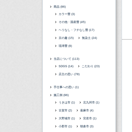
商品
(96)
カラー畳
(3)
その他・国産畳
(45)
ヘリなし・フチなし畳
(17)
京の趣
(15)
無染土
(24)
琉球畳
(9)
当店について
(113)
SDGS
(14)
こだわり
(23)
店主の思い
(78)
手仕事への思い
(1)
施工例
(96)
うきは市
(1)
北九州市
(1)
古賀市
(2)
嘉麻市
(4)
大野城市
(1)
宮若市
(1)
小郡市
(1)
朝倉市
(3)