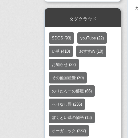
タグクラウド
SDGS
(93)
youTube
(22)
い草
(410)
おすすめ
(10)
お知らせ
(22)
その他国産畳
(30)
のりたろーの部屋
(66)
へりなし畳
(236)
ぼくとい草の物語
(13)
オーガニック
(287)