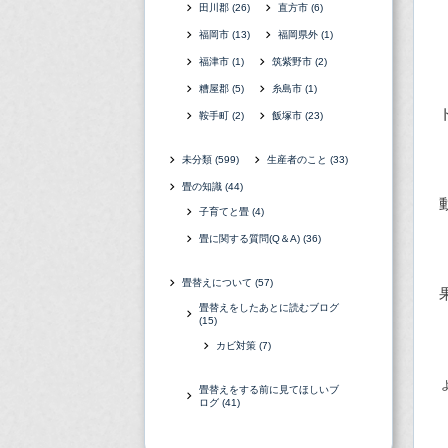
田川郡
(26)
直方市
(6)
福岡市
(13)
福岡県外
(1)
福津市
(1)
筑紫野市
(2)
糟屋郡
(5)
糸島市
(1)
鞍手町
(2)
飯塚市
(23)
未分類
(599)
生産者のこと
(33)
畳の知識
(44)
子育てと畳
(4)
畳に関する質問(Q＆A)
(36)
畳替えについて
(57)
畳替えをしたあとに読むブログ
(15)
カビ対策
(7)
畳替えをする前に見てほしいブ
ログ
(41)