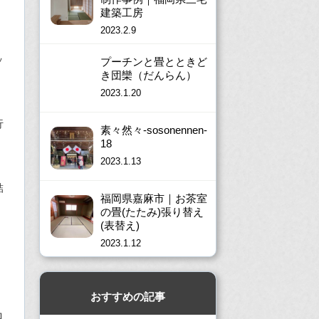
建築工房
2023.2.9
ッ
プーチンと畳とときど
き団欒（だんらん）
2023.1.20
行
素々然々-sosonennen-
18
2023.1.13
結
福岡県嘉麻市｜お茶室
の畳(たたみ)張り替え
(表替え)
2023.1.12
し
おすすめの記事
ロ