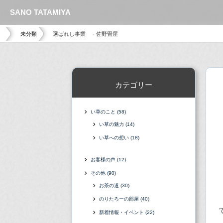
SANO TATAMIYA
未分類
選ばれし事業 - 佐野畳屋
カテゴリー
い草のこと
(58)
い草の魅力
(14)
い草への想い
(18)
お客様の声
(12)
その他
(90)
お茶の道
(30)
のりたろーの部屋
(40)
新着情報・イベント
(22)