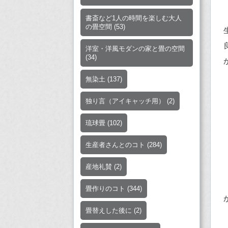
書斎など1人の時間を楽しむ大人
の畳空間
(53)
洋室・洋風モダンの家と畳の空間
(34)
無染土
(137)
独り言（アイキャッチ用）
(2)
琉球畳
(102)
生産者さんとのコト
(284)
産地礼賛
(2)
畳作りのコト
(344)
畳替えした後に
(2)