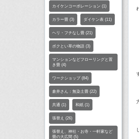
カイケンコーポレーション
(1)
カラー畳
(3)
ダイケン表
(11)
ヘリ・フチなし畳
(21)
ボクとい草の物語
(3)
マンションなどフローリングと置
き畳
(4)
ワークショップ
(84)
倉井さん：無染土畳
(22)
共通
(1)
和紙
(1)
張替え
(26)
張替え、神社・お寺・一軒家など
畳の大広間
(5)