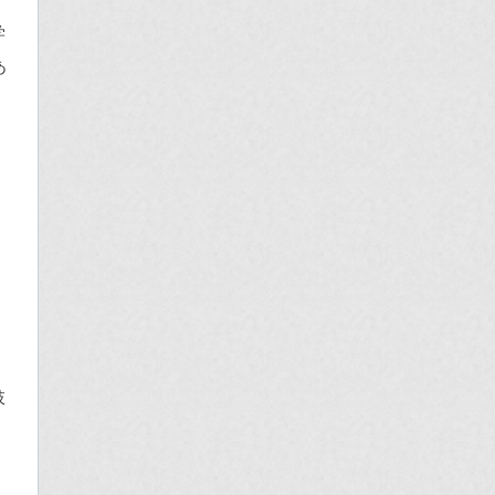
学
あ
。
肢