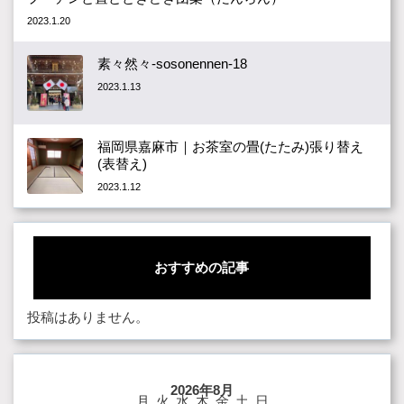
2023.1.20
素々然々-sosonennen-18
2023.1.13
福岡県嘉麻市｜お茶室の畳(たたみ)張り替え
(表替え)
2023.1.12
おすすめの記事
投稿はありません。
2026年8月
月
火
水
木
金
土
日