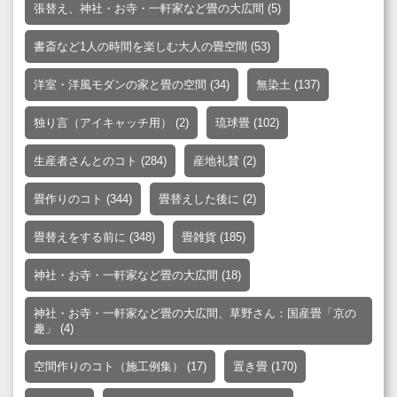
張替え、神社・お寺・一軒家など畳の大広間
(5)
書斎など1人の時間を楽しむ大人の畳空間
(53)
洋室・洋風モダンの家と畳の空間
(34)
無染土
(137)
独り言（アイキャッチ用）
(2)
琉球畳
(102)
生産者さんとのコト
(284)
産地礼賛
(2)
畳作りのコト
(344)
畳替えした後に
(2)
畳替えをする前に
(348)
畳雑貨
(185)
神社・お寺・一軒家など畳の大広間
(18)
神社・お寺・一軒家など畳の大広間、草野さん：国産畳「京の
趣」
(4)
空間作りのコト（施工例集）
(17)
置き畳
(170)