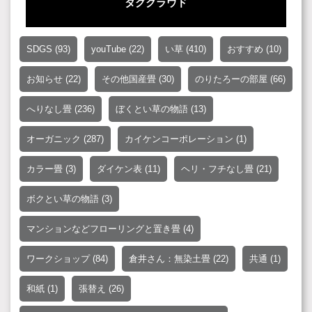
タグクラウド
SDGS
(93)
youTube
(22)
い草
(410)
おすすめ
(10)
お知らせ
(22)
その他国産畳
(30)
のりたろーの部屋
(66)
へりなし畳
(236)
ぼくとい草の物語
(13)
オーガニック
(287)
カイケンコーポレーション
(1)
カラー畳
(3)
ダイケン表
(11)
ヘリ・フチなし畳
(21)
ボクとい草の物語
(3)
マンションなどフローリングと置き畳
(4)
ワークショップ
(84)
倉井さん：無染土畳
(22)
共通
(1)
和紙
(1)
張替え
(26)