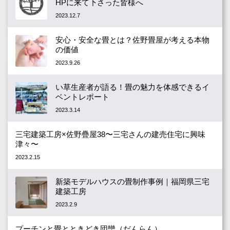
HPに来て下さった皆様へ
2023.12.7
安心・安全な畳とは？佐野畳屋が考える本物
の価値
2023.9.26
い草生産者が語る！畳の魅力を体感できるイ
ベントレポート
2023.3.14
三宅建築工房×佐野疊屋38〜三宅さんの建売住宅に興味
津々〜
2023.2.15
新築モデルハウスの畳制作事例｜福岡県三宅
建築工房
2023.2.9
プーチンと畳とときどき団欒（だんらん）