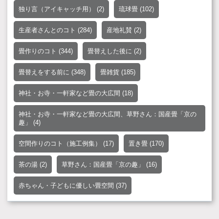
独り言（アイキャッチ用）
(2)
琉球畳
(102)
生産者さんとのコト
(284)
産地礼賛
(2)
畳作りのコト
(344)
畳替えした後に
(2)
畳替えをする前に
(348)
畳雑貨
(185)
神社・お寺・一軒家など畳の大広間
(18)
神社・お寺・一軒家など畳の大広間、草野さん：国産畳「京の
趣」
(4)
空間作りのコト（施工例集）
(17)
置き畳
(170)
茶の湯
(2)
草野さん：国産畳「京の趣」
(16)
赤ちゃん・子どもに優しい畳空間
(37)