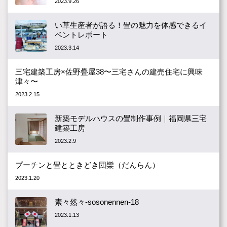
2023.9.26
い草生産者が語る！畳の魅力を体感できるイ
ベントレポート
2023.3.14
三宅建築工房×佐野疊屋38〜三宅さんの建売住宅に興味
津々〜
2023.2.15
新築モデルハウスの畳制作事例｜福岡県三宅
建築工房
2023.2.9
プーチンと畳とときどき団欒（だんらん）
2023.1.20
素々然々-sosonennen-18
2023.1.13