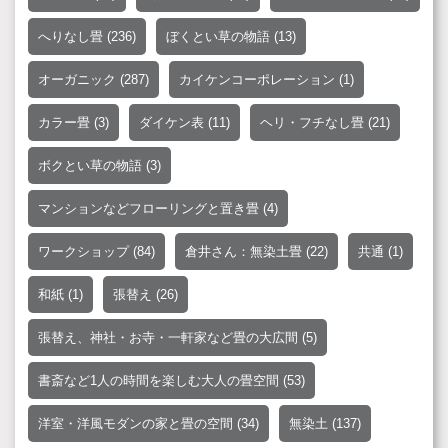
へりなし畳
(236)
ぼくとい草の物語
(13)
オーガニック
(287)
カイケンコーポレーション
(1)
カラー畳
(3)
ダイケン表
(11)
ヘリ・フチなし畳
(21)
ボクとい草の物語
(3)
マンションなどフローリングと置き畳
(4)
ワークショップ
(84)
倉井さん：無染土畳
(22)
共通
(1)
和紙
(1)
張替え
(26)
張替え、神社・お寺・一軒家など畳の大広間
(5)
書斎など1人の時間を楽しむ大人の畳空間
(53)
洋室・洋風モダンの家と畳の空間
(34)
無染土
(137)