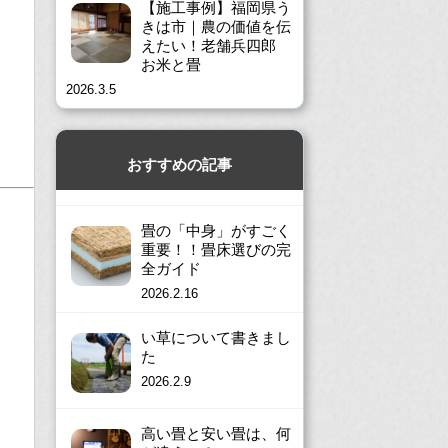
【施工事例】福岡県う
きは市｜農の価値を伝
えたい！老舗兵四郎
お米と畳
2026.3.5
おすすめの記事
畳の「中身」がすごく
重要！！畳床選びの完
全ガイド
2026.2.16
い草について書きまし
た
2026.2.9
高い畳と安い畳は、何