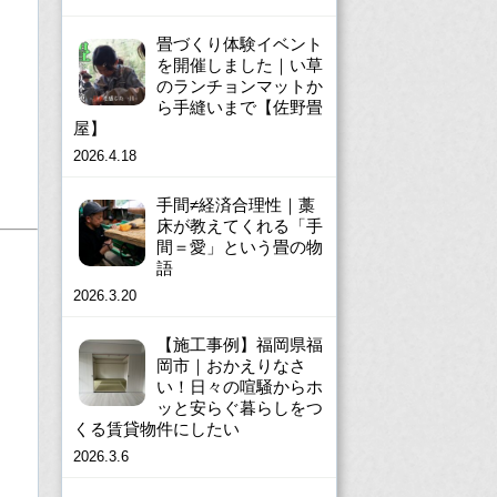
畳づくり体験イベント
を開催しました｜い草
のランチョンマットか
ら手縫いまで【佐野畳
屋】
2026.4.18
手間≠経済合理性｜藁
床が教えてくれる「手
間＝愛」という畳の物
語
2026.3.20
【施工事例】福岡県福
岡市｜おかえりなさ
い！日々の喧騒からホ
ッと安らぐ暮らしをつ
くる賃貸物件にしたい
2026.3.6