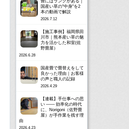
畳にはランクがある｜
国産い草の”中身”を2
本の動画で解説
2026.7.12
【施工事例】福岡県田
川市｜熊本産い草の魅
力を活かした和室(佐
野畳屋）
2026.6.28
国産畳で畳替えをして
良かった理由｜お客様
の声と職人の記録
2026.4.29
【連載】手仕事への思
い ―― 効率化の時代
に、Norigoni（佐野畳
屋）が手作業を残す理
由
2026.4.23