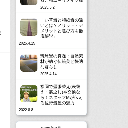
るご相談～リメイク版
2025.5.2
「い草畳と和紙畳の違
いとは？メリット・デ
メリットと選び方を徹
堀
底解説」
2025.4.25
琉球畳の真髄：自然素
材が紡ぐ伝統美と快適
な暮らし
2025.4.14
福岡で畳張替え(表替
え・裏返し)や交換な
ら！スタッフMが伝え
る佐野畳屋の魅力
2022.8.8