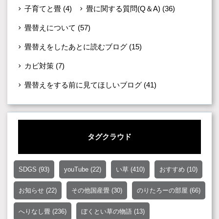
子育てと畳
(4)
畳に関する質問(Q＆A)
(36)
畳替えについて
(57)
畳替えをしたあとに読むブログ
(15)
カビ対策
(7)
畳替えをする前に見てほしいブログ
(41)
タグクラウド
SDGS
(93)
youTube
(22)
い草
(410)
おすすめ
(10)
お知らせ
(22)
その他国産畳
(30)
のりたろーの部屋
(66)
へりなし畳
(236)
ぼくとい草の物語
(13)