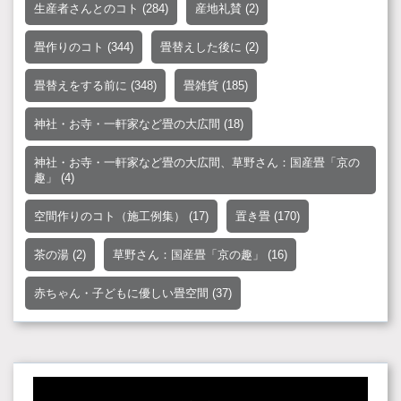
生産者さんとのコト
(284)
産地礼賛
(2)
畳作りのコト
(344)
畳替えした後に
(2)
畳替えをする前に
(348)
畳雑貨
(185)
神社・お寺・一軒家など畳の大広間
(18)
神社・お寺・一軒家など畳の大広間、草野さん：国産畳「京の
趣」
(4)
空間作りのコト（施工例集）
(17)
置き畳
(170)
茶の湯
(2)
草野さん：国産畳「京の趣」
(16)
赤ちゃん・子どもに優しい畳空間
(37)