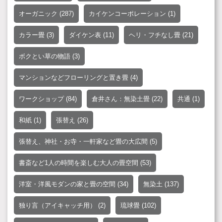
オーガニック
(287)
カイケンコーポレーション
(1)
カラー畳
(3)
ダイケン表
(11)
ヘリ・フチなし畳
(21)
ボクとい草の物語
(3)
マンションなどフローリングと置き畳
(4)
ワークショップ
(84)
倉井さん：無染土畳
(22)
共通
(1)
和紙
(1)
張替え
(26)
張替え、神社・お寺・一軒家など畳の大広間
(5)
書斎など1人の時間を楽しむ大人の畳空間
(53)
洋室・洋風モダンの家と畳の空間
(34)
無染土
(137)
独り言（アイキャッチ用）
(2)
琉球畳
(102)