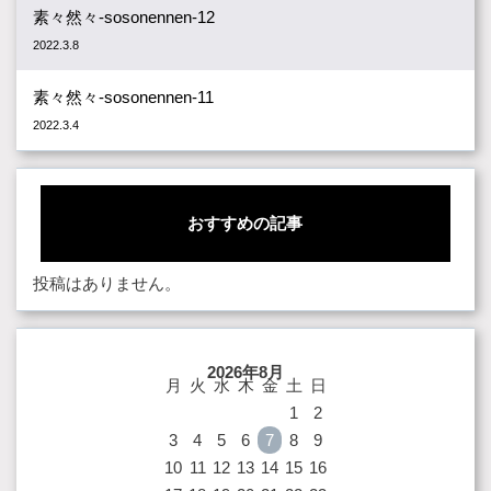
素々然々-sosonennen-12
2022.3.8
素々然々-sosonennen-11
2022.3.4
おすすめの記事
投稿はありません。
2026年8月
月
火
水
木
金
土
日
1
2
3
4
5
6
7
8
9
10
11
12
13
14
15
16