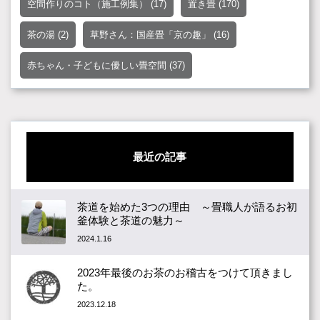
空間作りのコト（施工例集）
(17)
置き畳
(170)
茶の湯
(2)
草野さん：国産畳「京の趣」
(16)
赤ちゃん・子どもに優しい畳空間
(37)
最近の記事
茶道を始めた3つの理由 ～畳職人が語るお初
釜体験と茶道の魅力～
2024.1.16
2023年最後のお茶のお稽古をつけて頂きまし
た。
2023.12.18