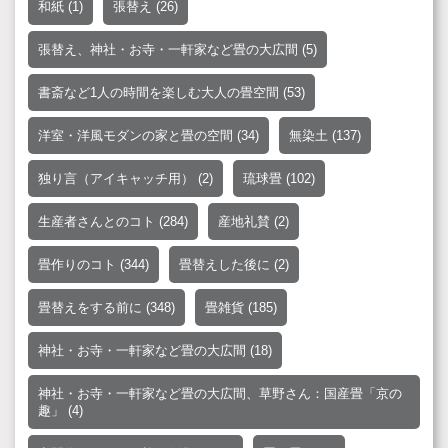
和紙
(1)
張替え
(26)
張替え、神社・お寺・一軒家など畳の大広間
(5)
書斎など1人の時間を楽しむ大人の畳空間
(53)
洋室・洋風モダンの家と畳の空間
(34)
無染土
(137)
独り言（アイキャッチ用）
(2)
琉球畳
(102)
生産者さんとのコト
(284)
産地礼賛
(2)
畳作りのコト
(344)
畳替えした後に
(2)
畳替えをする前に
(348)
畳雑貨
(185)
神社・お寺・一軒家など畳の大広間
(18)
神社・お寺・一軒家など畳の大広間、草野さん：国産畳「京の
趣」
(4)