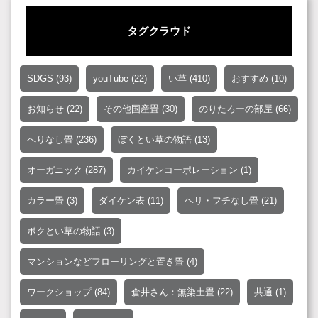
タグクラウド
SDGS
(93)
youTube
(22)
い草
(410)
おすすめ
(10)
お知らせ
(22)
その他国産畳
(30)
のりたろーの部屋
(66)
へりなし畳
(236)
ぼくとい草の物語
(13)
オーガニック
(287)
カイケンコーポレーション
(1)
カラー畳
(3)
ダイケン表
(11)
ヘリ・フチなし畳
(21)
ボクとい草の物語
(3)
マンションなどフローリングと置き畳
(4)
ワークショップ
(84)
倉井さん：無染土畳
(22)
共通
(1)