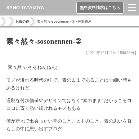
SANO TATAMIYA
無料資料請求はこちら
お茶の道
素々然々-sosonennen-② - 佐野畳屋
素々然々-sosonennen-②
[2021年12月21日 19時58分]
-素々然々(そそねんねん)-
モノが溢れる時代の中で、素のままであることは心細い時も
あるけれど
過剰な付加価値やデザインではなく”素のまま”だからこそコ
コロに寄り添い続けれるモノもある
僕が産地で出会ったい草のこと、ヒトのこと、素の思いを暮
らしの中に思い出すブログ