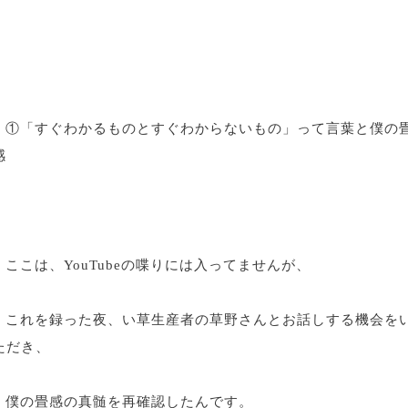
①「すぐわかるものとすぐわからないもの」って言葉と僕の
感
ここは、YouTubeの喋りには入ってませんが、
これを録った夜、い草生産者の草野さんとお話しする機会を
ただき、
僕の畳感の真髄を再確認したんです。