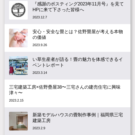
『感謝のポスティング2023年11月号』を見て
HPに来て下さった皆様へ
2023.12.7
安心・安全な畳とは？佐野畳屋が考える本物
の価値
2023.9.26
い草生産者が語る！畳の魅力を体感できるイ
ベントレポート
2023.3.14
三宅建築工房×佐野疊屋38〜三宅さんの建売住宅に興味
津々〜
2023.2.15
新築モデルハウスの畳制作事例｜福岡県三宅
建築工房
2023.2.9