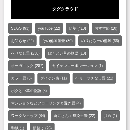
タグクラウド
SDGS
(93)
youTube
(22)
い草
(410)
おすすめ
(10)
お知らせ
(22)
その他国産畳
(30)
のりたろーの部屋
(66)
へりなし畳
(236)
ぼくとい草の物語
(13)
オーガニック
(287)
カイケンコーポレーション
(1)
カラー畳
(3)
ダイケン表
(11)
ヘリ・フチなし畳
(21)
ボクとい草の物語
(3)
マンションなどフローリングと置き畳
(4)
ワークショップ
(84)
倉井さん：無染土畳
(22)
共通
(1)
和紙
(1)
張替え
(26)