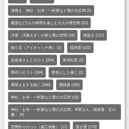
張替え、神社・お寺・一軒家など畳の大広間
(5)
書斎など1人の時間を楽しむ大人の畳空間
(53)
洋室・洋風モダンの家と畳の空間
(34)
無染土
(137)
独り言（アイキャッチ用）
(2)
琉球畳
(102)
生産者さんとのコト
(284)
産地礼賛
(2)
畳作りのコト
(344)
畳替えした後に
(2)
畳替えをする前に
(348)
畳雑貨
(185)
神社・お寺・一軒家など畳の大広間
(18)
神社・お寺・一軒家など畳の大広間、草野さん：国産畳「京の
趣」
(4)
空間作りのコト（施工例集）
(17)
置き畳
(170)