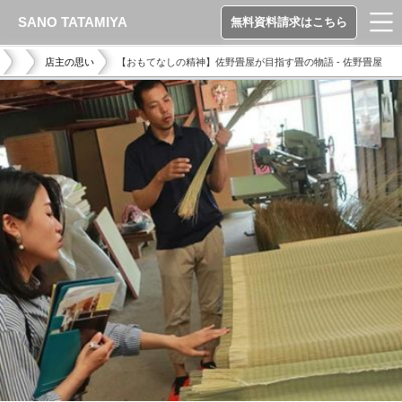
SANO TATAMIYA
無料資料請求はこちら
店主の思い
【おもてなしの精神】佐野畳屋が目指す畳の物語 - 佐野畳屋