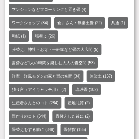
マンションなどフローリングと置き畳
(4)
ワークショップ
(84)
倉井さん：無染土畳
(22)
共通
(1)
和紙
(1)
張替え
(26)
張替え、神社・お寺・一軒家など畳の大広間
(5)
書斎など1人の時間を楽しむ大人の畳空間
(53)
洋室・洋風モダンの家と畳の空間
(34)
無染土
(137)
独り言（アイキャッチ用）
(2)
琉球畳
(102)
生産者さんとのコト
(284)
産地礼賛
(2)
畳作りのコト
(344)
畳替えした後に
(2)
畳替えをする前に
(348)
畳雑貨
(185)