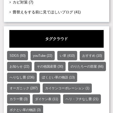
カビ対策
(7)
畳替えをする前に見てほしいブログ
(41)
タグクラウド
SDGS
(93)
youTube
(22)
い草
(410)
おすすめ
(10)
お知らせ
(22)
その他国産畳
(30)
のりたろーの部屋
(66)
へりなし畳
(236)
ぼくとい草の物語
(13)
オーガニック
(287)
カイケンコーポレーション
(1)
カラー畳
(3)
ダイケン表
(11)
ヘリ・フチなし畳
(21)
ボクとい草の物語
(3)