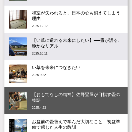
和室が失われると、日本の心も消えてしまう
理由
2025.12.17
【い草に還れる未来にしたい】──畳が語る、
静かなリアル
2025.10.11
い草を未来につなぎたい
2025.9.22
【おもてなしの精神】佐野畳屋が目指す畳の
物語
2025.4.23
お盆前の畳替えで学んだ大切なこと 初盆準
備で感じた人生の教訓