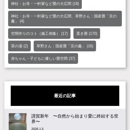
神社・お寺・一軒家など畳の大広間
(18)
神社・お寺・一軒家など畳の大広間、草野さん：国産畳「京の
趣」
(4)
空間作りのコト（施工例集）
(17)
置き畳
(170)
茶の湯
(2)
草野さん：国産畳「京の趣」
(16)
赤ちゃん・子どもに優しい畳空間
(37)
最近の記事
謹賀新年 〜自然から始まり愛に終結する世
界〜
2026.1.5