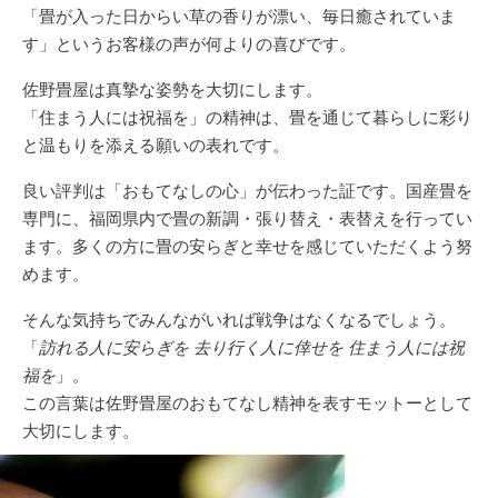
「畳が入った日からい草の香りが漂い、毎日癒されていま
す」というお客様の声が何よりの喜びです。
佐野畳屋は真摯な姿勢を大切にします。
「住まう人には祝福を」の精神は、畳を通じて暮らしに彩り
と温もりを添える願いの表れです。
良い評判は「おもてなしの心」が伝わった証です。国産畳を
専門に、福岡県内で畳の新調・張り替え・表替えを行ってい
ます。多くの方に畳の安らぎと幸せを感じていただくよう努
めます。
そんな気持ちでみんながいれば戦争はなくなるでしょう。
「
訪れる人に安らぎを 去り行く人に倖せを 住まう人には祝
福を
」。
この言葉は佐野畳屋のおもてなし精神を表すモットーとして
大切にします。