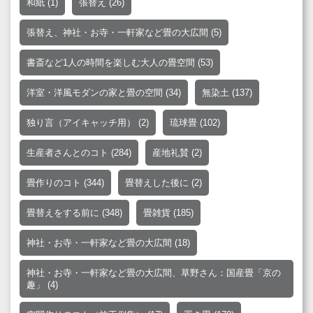
和紙
(1)
張替え
(26)
張替え、神社・お寺・一軒家など畳の大広間
(5)
書斎など1人の時間を楽しむ大人の畳空間
(53)
洋室・洋風モダンの家と畳の空間
(34)
無染土
(137)
独り言（アイキャッチ用）
(2)
琉球畳
(102)
生産者さんとのコト
(284)
産地礼賛
(2)
畳作りのコト
(344)
畳替えした後に
(2)
畳替えをする前に
(348)
畳雑貨
(185)
神社・お寺・一軒家など畳の大広間
(18)
神社・お寺・一軒家など畳の大広間、草野さん：国産畳「京の
趣」
(4)