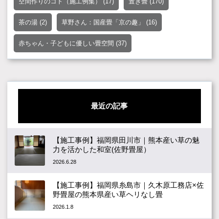
空間作りのコト（施工例集）
(17)
置き畳
(170)
茶の湯
(2)
草野さん：国産畳「京の趣」
(16)
赤ちゃん・子どもに優しい畳空間
(37)
最近の記事
【施工事例】福岡県田川市｜熊本産い草の魅
力を活かした和室(佐野畳屋）
2026.6.28
【施工事例】福岡県糸島市｜久木原工務店×佐
野畳屋の熊本県産い草ヘリなし畳
2026.1.8