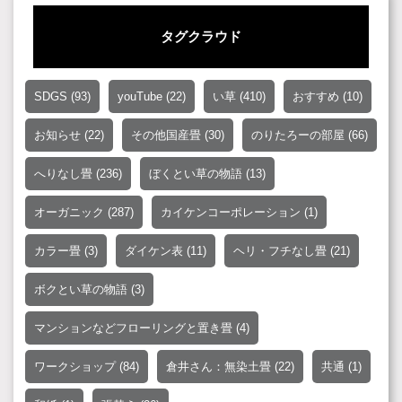
タグクラウド
SDGS
(93)
youTube
(22)
い草
(410)
おすすめ
(10)
お知らせ
(22)
その他国産畳
(30)
のりたろーの部屋
(66)
へりなし畳
(236)
ぼくとい草の物語
(13)
オーガニック
(287)
カイケンコーポレーション
(1)
カラー畳
(3)
ダイケン表
(11)
ヘリ・フチなし畳
(21)
ボクとい草の物語
(3)
マンションなどフローリングと置き畳
(4)
ワークショップ
(84)
倉井さん：無染土畳
(22)
共通
(1)