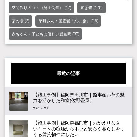
空間作りのコト（施工例集）
(17)
置き畳
(170)
茶の湯
(2)
草野さん：国産畳「京の趣」
(16)
赤ちゃん・子どもに優しい畳空間
(37)
最近の記事
【施工事例】福岡県田川市｜熊本産い草の魅
力を活かした和室(佐野畳屋）
2026.6.28
【施工事例】福岡県福岡市｜おかえりなさ
い！日々の喧騒からホッと安らぐ暮らしをつ
くる賃貸物件にしたい