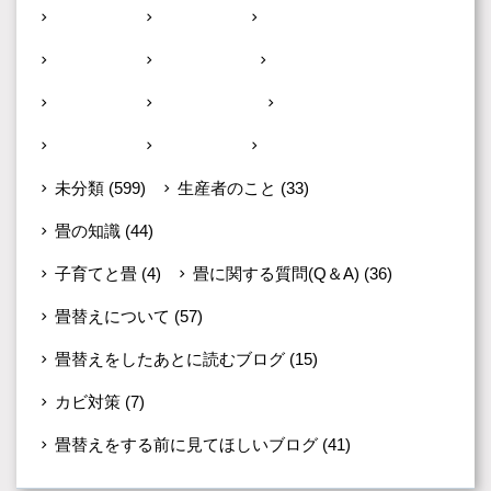
小郡市
(1)
朝倉市
(3)
田川郡
(26)
直方市
(6)
福岡市
(13)
福岡県外
(1)
福津市
(1)
筑紫野市
(2)
糟屋郡
(5)
糸島市
(1)
鞍手町
(2)
飯塚市
(23)
未分類
(599)
生産者のこと
(33)
畳の知識
(44)
子育てと畳
(4)
畳に関する質問(Q＆A)
(36)
畳替えについて
(57)
畳替えをしたあとに読むブログ
(15)
カビ対策
(7)
畳替えをする前に見てほしいブログ
(41)