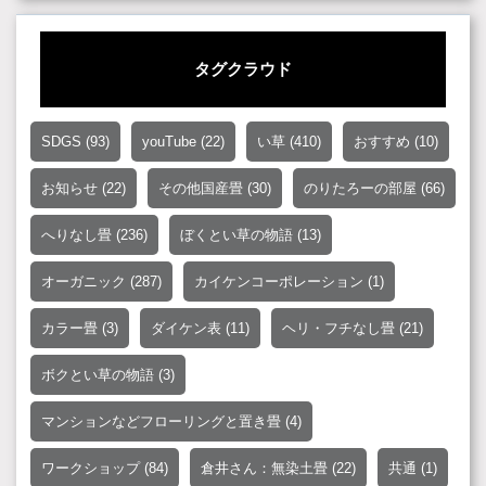
タグクラウド
SDGS
(93)
youTube
(22)
い草
(410)
おすすめ
(10)
お知らせ
(22)
その他国産畳
(30)
のりたろーの部屋
(66)
へりなし畳
(236)
ぼくとい草の物語
(13)
オーガニック
(287)
カイケンコーポレーション
(1)
カラー畳
(3)
ダイケン表
(11)
ヘリ・フチなし畳
(21)
ボクとい草の物語
(3)
マンションなどフローリングと置き畳
(4)
ワークショップ
(84)
倉井さん：無染土畳
(22)
共通
(1)