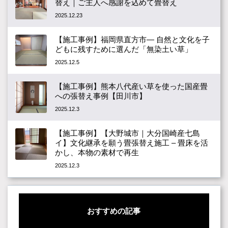
替え｜ご主人へ感謝を込めて畳替え
2025.12.23
【施工事例】福岡県直方市― 自然と文化を子
どもに残すために選んだ「無染土い草」
2025.12.5
【施工事例】熊本八代産い草を使った国産畳
への張替え事例【田川市】
2025.12.3
【施工事例】【大野城市｜大分国崎産七島
イ】文化継承を願う畳張替え施工 – 畳床を活
かし、本物の素材で再生
2025.12.3
おすすめの記事