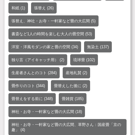
和紙
(1)
張替え
(26)
張替え、神社・お寺・一軒家など畳の大広間
(5)
書斎など1人の時間を楽しむ大人の畳空間
(53)
洋室・洋風モダンの家と畳の空間
(34)
無染土
(137)
独り言（アイキャッチ用）
(2)
琉球畳
(102)
生産者さんとのコト
(284)
産地礼賛
(2)
畳作りのコト
(344)
畳替えした後に
(2)
畳替えをする前に
(348)
畳雑貨
(185)
神社・お寺・一軒家など畳の大広間
(18)
神社・お寺・一軒家など畳の大広間、草野さん：国産畳「京の
趣」
(4)