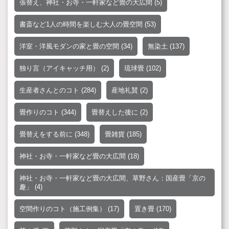
張替え、神社・お寺・一軒家など畳の大広間
(5)
書斎など1人の時間を楽しむ大人の畳空間
(53)
洋室・洋風モダンの家と畳の空間
(34)
無染土
(137)
独り言（アイキャッチ用）
(2)
琉球畳
(102)
生産者さんとのコト
(284)
産地礼賛
(2)
畳作りのコト
(344)
畳替えした後に
(2)
畳替えをする前に
(348)
畳雑貨
(185)
神社・お寺・一軒家など畳の大広間
(18)
神社・お寺・一軒家など畳の大広間、草野さん：国産畳「京の
趣」
(4)
空間作りのコト（施工例集）
(17)
置き畳
(170)