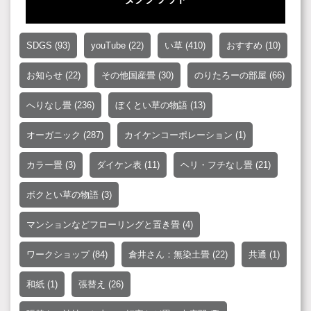
SDGS
(93)
youTube
(22)
い草
(410)
おすすめ
(10)
お知らせ
(22)
その他国産畳
(30)
のりたろーの部屋
(66)
へりなし畳
(236)
ぼくとい草の物語
(13)
オーガニック
(287)
カイケンコーポレーション
(1)
カラー畳
(3)
ダイケン表
(11)
ヘリ・フチなし畳
(21)
ボクとい草の物語
(3)
マンションなどフローリングと置き畳
(4)
ワークショップ
(84)
倉井さん：無染土畳
(22)
共通
(1)
和紙
(1)
張替え
(26)