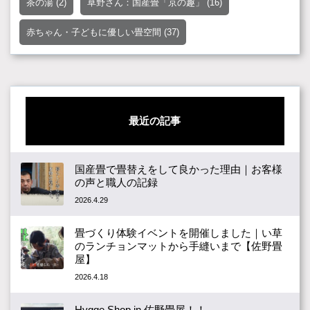
茶の湯
(2)
草野さん：国産畳「京の趣」
(16)
赤ちゃん・子どもに優しい畳空間
(37)
最近の記事
国産畳で畳替えをして良かった理由｜お客様
の声と職人の記録
2026.4.29
畳づくり体験イベントを開催しました｜い草
のランチョンマットから手縫いまで【佐野畳
屋】
2026.4.18
Hygge Shop in 佐野畳屋！！